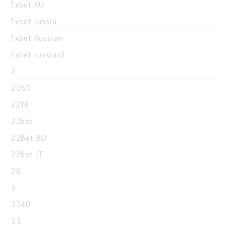
1xbet RU
1xbet russia
1xbet Russian
1xbet russian1
2
2060
2218
22bet
22Bet BD
22bet IT
26
3
3240
33