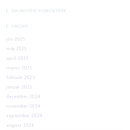
NAJNOVŠIE KOMENTÁRE
ARCHÍV
jún 2025
máj 2025
apríl 2025
marec 2025
február 2025
január 2025
december 2024
november 2024
september 2024
august 2024