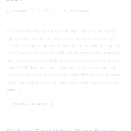
gambling
Post
Post
Post
intasadm
25. apríla 2025
Nezaradené
Author:
published:
Category:
Trò chơi video khe là một sức hấp dẫn chính, có các doanh
nghiệp đánh bạc tốt nhất đưa ra từ năm trăm đến khoảng
2.100 bến cảng. Ví dụ, cơ sở đánh bạc Eatery cũng cung cấp
hơn 500 trò chơi, cùng với nhiều trò chơi trực tuyến, trong khi
bạn là Bovada Gamble Enterprise tự hào có một trò chơi trực
tuyến 2.150 điểm tuyệt vời. Sòng bạc trên Internet cung cấp
một số tiền thưởng và bạn sẽ các chiến dịch để thu hút những
người mới và bạn sẽ duy trì việc quay trở lại người tiêu dùng.
(viac…)
Các
CONTINUE READING
trang
web
chơi