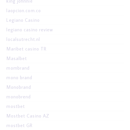
king johnnie
laopcion.com.co
Legiano Casino
legiano casino review
localsutrecht.nl
Maribet casino TR
Masalbet
mombrand
mono brand
Monobrand
monobrend
mostbet
Mostbet Casino AZ
mostbet GR