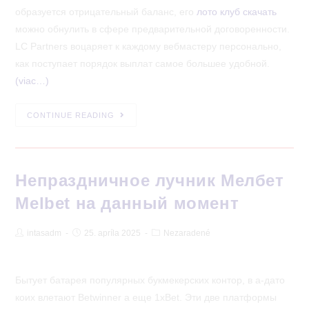
образуется отрицательный баланс, его
лото клуб скачать
можно обнулить в сфере предварительной договоренности.
LC Partners воцаряет к каждому вебмастеру персонально,
как поступает порядок выплат самое большее удобной.
(viac…)
Loto
CONTINUE READING
Club
в
Шевченко
Непраздничное лучник Мелбет
игра
аэроклуб
Melbet на данный момент
на
природе
Post
Post
Post
intasadm
25. apríla 2025
Nezaradené
Author:
published:
Category:
Бейбитшилик
адрес,
Бытует батарея популярных букмекерских контор, в а-дато
конура,
коих влетают Betwinner а еще 1xBet. Эти две платформы
ответы