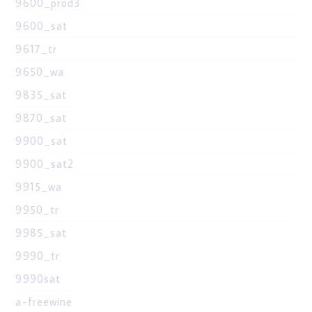
9600_prod3
9600_sat
9617_tr
9650_wa
9835_sat
9870_sat
9900_sat
9900_sat2
9915_wa
9950_tr
9985_sat
9990_tr
9990sat
a-freewine