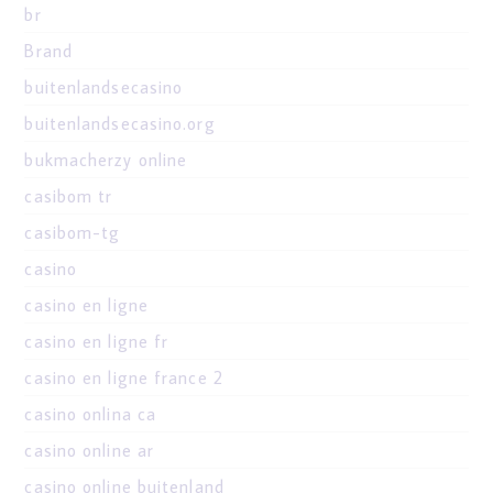
br
Brand
buitenlandsecasino
buitenlandsecasino.org
bukmacherzy online
casibom tr
casibom-tg
casino
casino en ligne
casino en ligne fr
casino en ligne france 2
casino onlina ca
casino online ar
casino online buitenland