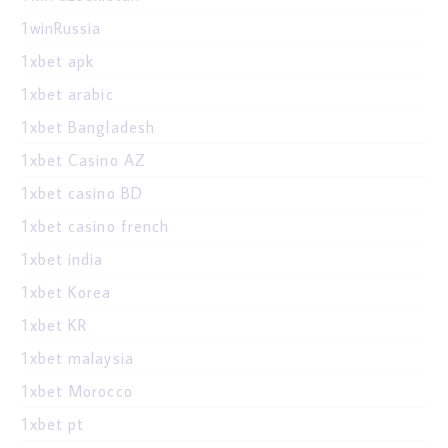
1winRussia
1xbet apk
1xbet arabic
1xbet Bangladesh
1xbet Casino AZ
1xbet casino BD
1xbet casino french
1xbet india
1xbet Korea
1xbet KR
1xbet malaysia
1xbet Morocco
1xbet pt