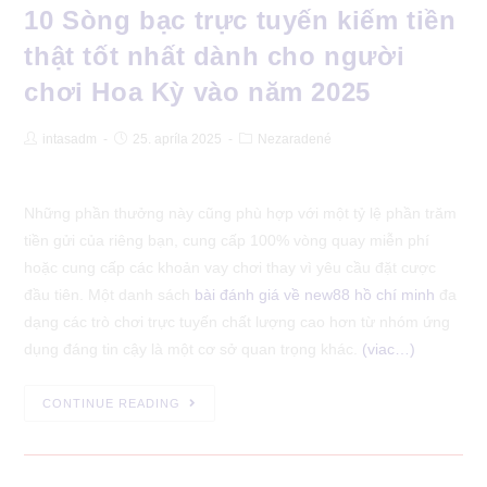
10 Sòng bạc trực tuyến kiếm tiền
Live-
Casinospiele
thật tốt nhất dành cho người
chơi Hoa Kỳ vào năm 2025
Post
Post
Post
intasadm
25. apríla 2025
Nezaradené
Author:
published:
Category:
Những phần thưởng này cũng phù hợp với một tỷ lệ phần trăm
tiền gửi của riêng bạn, cung cấp 100% vòng quay miễn phí
hoặc cung cấp các khoản vay chơi thay vì yêu cầu đặt cược
đầu tiên. Một danh sách
bài đánh giá về new88 hồ chí minh
đa
dạng các trò chơi trực tuyến chất lượng cao hơn từ nhóm ứng
dụng đáng tin cậy là một cơ sở quan trọng khác.
(viac…)
10
CONTINUE READING
Sòng
bạc
trực