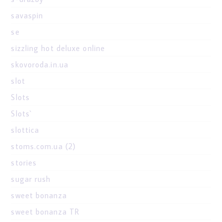
savaspin
se
sizzling hot deluxe online
skovoroda.in.ua
slot
Slots
Slots`
slottica
stoms.com.ua (2)
stories
sugar rush
sweet bonanza
sweet bonanza TR