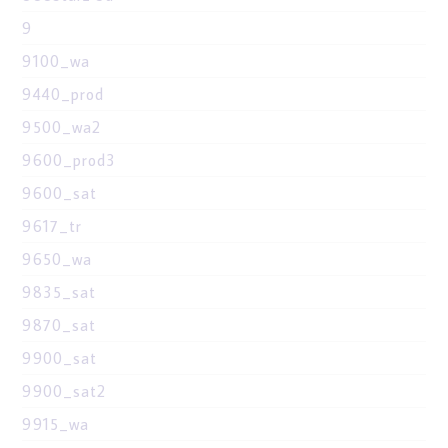
9
9100_wa
9440_prod
9500_wa2
9600_prod3
9600_sat
9617_tr
9650_wa
9835_sat
9870_sat
9900_sat
9900_sat2
9915_wa