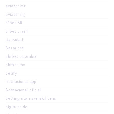
aviator mz
aviator ng
b1bet BR
b1bet brazil
Bankobet
Basaribet
bbrbet colombia
bbrbet mx
betify
Betnacional app
Betnacional oficial
betting utan svensk licens
big bass de