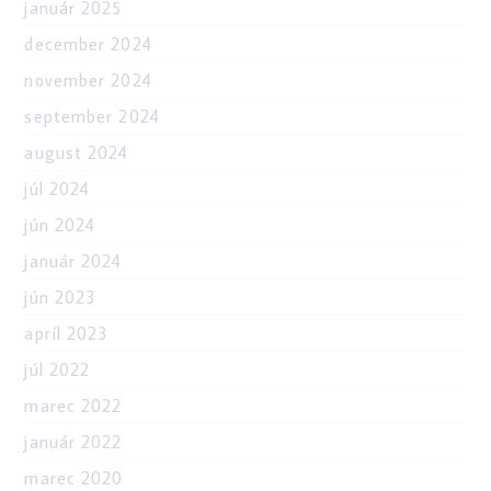
január 2025
december 2024
november 2024
september 2024
august 2024
júl 2024
jún 2024
január 2024
jún 2023
apríl 2023
júl 2022
marec 2022
január 2022
marec 2020