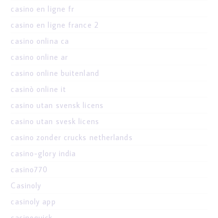
casino en ligne fr
casino en ligne france 2
casino onlina ca
casino online ar
casino online buitenland
casinò online it
casino utan svensk licens
casino utan svesk licens
casino zonder crucks netherlands
casino-glory india
casino770
Casinoly
casinoly app
casinoquick