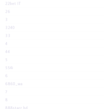
22bet IT
26
3
3240
33
4
44
5
554i
6
6860_wa
7
8
888starz bd