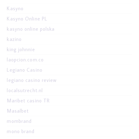
Kasyno
Kasyno Online PL
kasyno online polska
kazino
king johnnie
laopcion.com.co
Legiano Casino
legiano casino review
localsutrecht.nl
Maribet casino TR
Masalbet
mombrand
mono brand