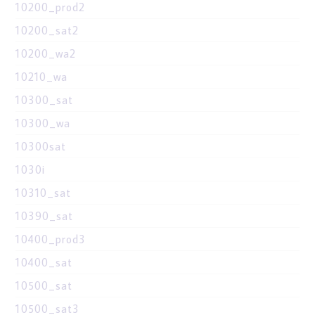
10200_prod2
10200_sat2
10200_wa2
10210_wa
10300_sat
10300_wa
10300sat
1030i
10310_sat
10390_sat
10400_prod3
10400_sat
10500_sat
10500_sat3