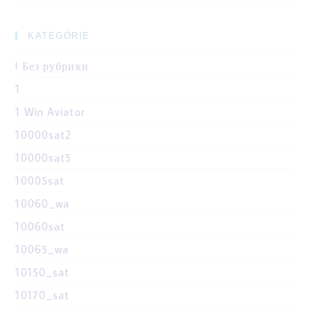
KATEGÓRIE
! Без рубрики
1
1 Win Aviator
10000sat2
10000sat5
10005sat
10060_wa
10060sat
10065_wa
10150_sat
10170_sat