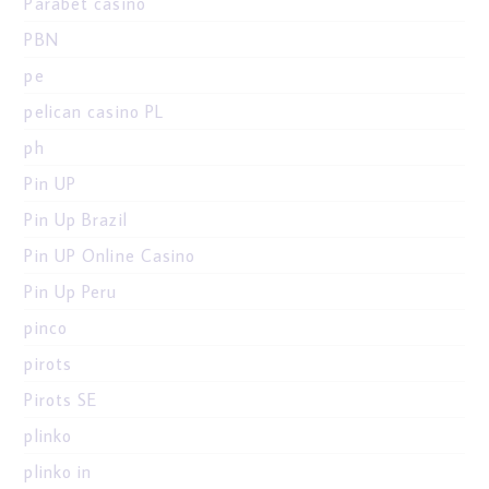
Parabet casino
PBN
pe
pelican casino PL
ph
Pin UP
Pin Up Brazil
Pin UP Online Casino
Pin Up Peru
pinco
pirots
Pirots SE
plinko
plinko in