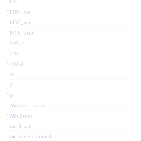
1126
11380_wa
11400_wa
11800_prod
1240_tr
1440
1450-2
174
19
1w
1Win AZ Casino
1Win Brasil
1win Brazil
1win casino spanish