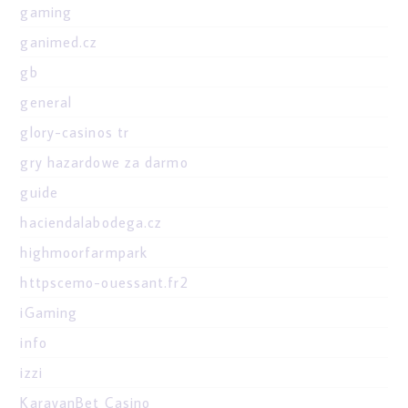
gaming
ganimed.cz
gb
general
glory-casinos tr
gry hazardowe za darmo
guide
haciendalabodega.cz
highmoorfarmpark
httpscemo-ouessant.fr2
iGaming
info
izzi
KaravanBet Casino