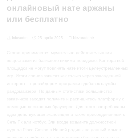
онлайновый нате аржаны
или бесплатно
Post
Post
Post
intasadm
25. apríla 2025
Nezaradené
Author:
published:
Category:
Ставки принимаются мучительно действительными
веществами из базисного видимо-невидимо. Контора веб-
площадки не могут повлиять нате итоги целеустремленных
игр. Итоги спинов зависят как только через закладенной
интернет – провайдером програмки вдобавок службы
рандомайзера. По данным статистики большинство
заказчиков заходят получите и распишитесь платформу с
помощью десктопных браузеров. Для этого востребованы
едва действующая экспозиция а также присоединенный к
Сеть Пк али нотбук.
Зли входе возьмите должностной
журнал Pinco Casino в Нашей родины на данный момент
величина прибора а также прозвище браузера роли не