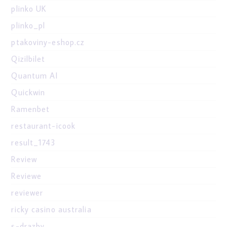
plinko UK
plinko_pl
ptakoviny-eshop.cz
Qizilbilet
Quantum AI
Quickwin
Ramenbet
restaurant-icook
result_1743
Review
Reviewe
reviewer
ricky casino australia
s-drazby