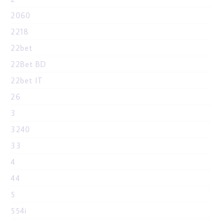
2060
2218
22bet
22Bet BD
22bet IT
26
3
3240
33
4
44
5
554i