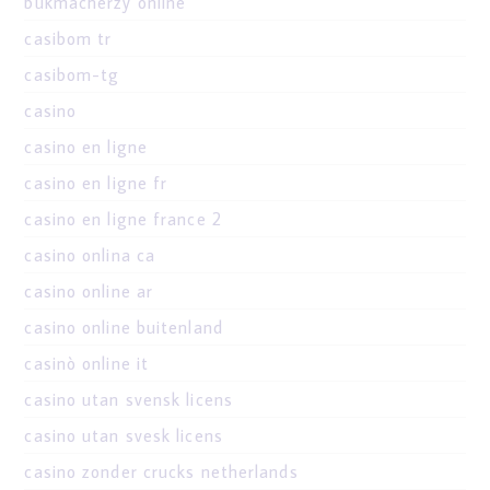
bukmacherzy online
casibom tr
casibom-tg
casino
casino en ligne
casino en ligne fr
casino en ligne france 2
casino onlina ca
casino online ar
casino online buitenland
casinò online it
casino utan svensk licens
casino utan svesk licens
casino zonder crucks netherlands