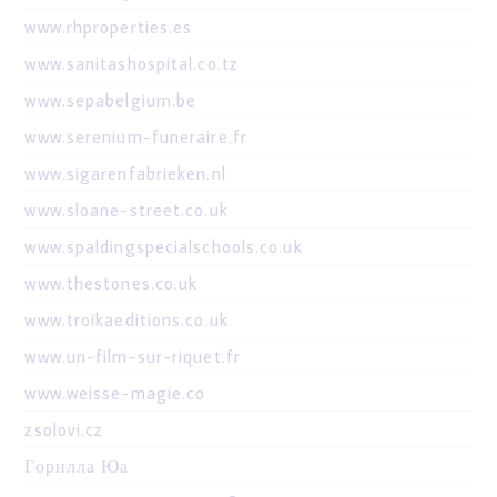
www.rhproperties.es
www.sanitashospital.co.tz
www.sepabelgium.be
www.serenium-funeraire.fr
www.sigarenfabrieken.nl
www.sloane-street.co.uk
www.spaldingspecialschools.co.uk
www.thestones.co.uk
www.troikaeditions.co.uk
www.un-film-sur-riquet.fr
www.weisse-magie.co
zsolovi.cz
Горилла Юа