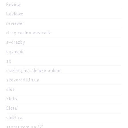
Review
Reviewe
reviewer
ricky casino australia
s-drazby
savaspin
se
sizzling hot deluxe online
skovoroda.in.ua
slot
Slots
Slots`
slottica
stoms.com.ua (2)