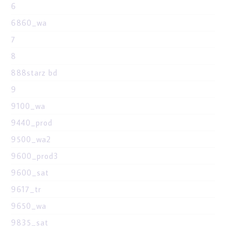
6
6860_wa
7
8
888starz bd
9
9100_wa
9440_prod
9500_wa2
9600_prod3
9600_sat
9617_tr
9650_wa
9835_sat