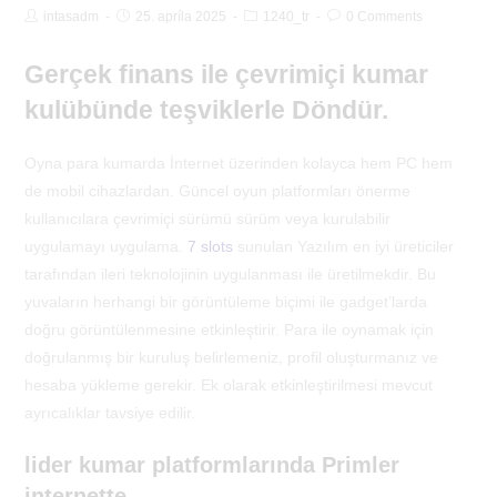
Post
Post
Post
Post
intasadm
25. apríla 2025
1240_tr
0 Comments
Author:
published:
Category:
Comments:
Gerçek finans ile çevrimiçi kumar
kulübünde teşviklerle Döndür.
Oyna para kumarda İnternet üzerinden kolayca hem PC hem
de mobil cihazlardan. Güncel oyun platformları önerme
kullanıcılara çevrimiçi sürümü sürüm veya kurulabilir
uygulamayı uygulama.
7 slots
sunulan Yazılım en iyi üreticiler
tarafından ileri teknolojinin uygulanması ile üretilmekdir. Bu
yuvaların herhangi bir görüntüleme biçimi ile gadget’larda
doğru görüntülenmesine etkinleştirir. Para ile oynamak için
doğrulanmış bir kuruluş belirlemeniz, profil oluşturmanız ve
hesaba yükleme gerekir. Ek olarak etkinleştirilmesi mevcut
ayrıcalıklar tavsiye edilir.
lider kumar platformlarında Primler
internette