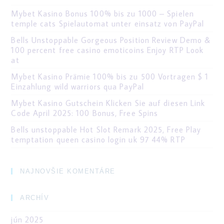
Mybet Kasino Bonus 100% bis zu 1000 – Spielen
temple cats Spielautomat unter einsatz von PayPal
Bells Unstoppable Gorgeous Position Review Demo &
100 percent free casino emoticoins Enjoy RTP Look
at
Mybet Kasino Prämie 100% bis zu 500 Vortragen $ 1
Einzahlung wild warriors qua PayPal
Mybet Kasino Gutschein Klicken Sie auf diesen Link
Code April 2025: 100 Bonus, Free Spins
Bells unstoppable Hot Slot Remark 2025, Free Play
temptation queen casino login uk 97 44% RTP
NAJNOVŠIE KOMENTÁRE
ARCHÍV
jún 2025