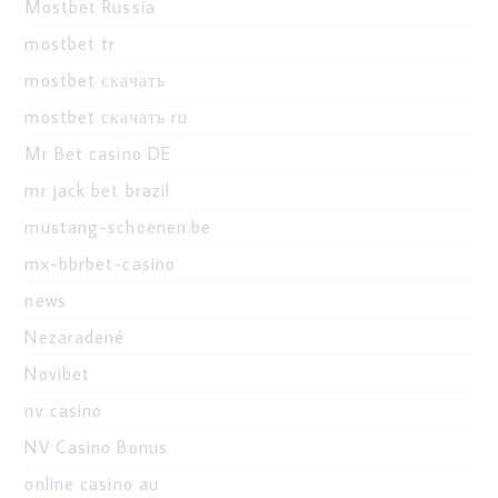
Mostbet Russia
mostbet tr
mostbet скачать
mostbet скачать ru
Mr Bet casino DE
mr jack bet brazil
mustang-schoenen.be
mx-bbrbet-casino
news
Nezaradené
Novibet
nv casino
NV Casino Bonus
online casino au