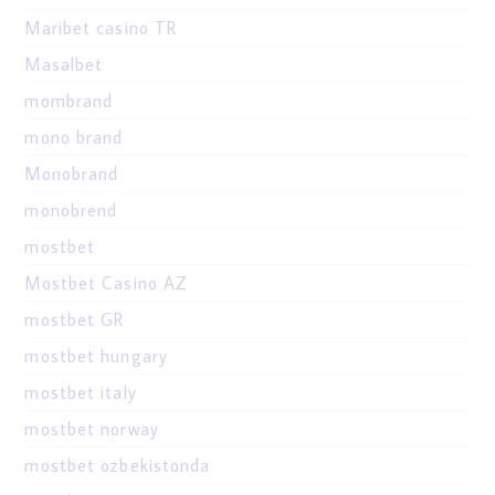
Maribet casino TR
Masalbet
mombrand
mono brand
Monobrand
monobrend
mostbet
Mostbet Casino AZ
mostbet GR
mostbet hungary
mostbet italy
mostbet norway
mostbet ozbekistonda