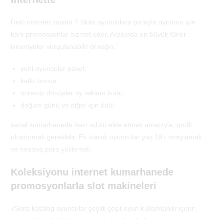
Ünlü internet casino 7 Slots oyunculara parayla oynama için
karlı promosyonlar hizmet eder. Arasında en büyük türler
ikramiyeler vurgulanabilir örneğin:
yeni oyuncular paket;
katkı bonus
ücretsiz dönüşler by reklam kodu;
doğum günü ve diğer için ödül.
sanal kumarhanede bazı ödülü elde etmek amacıyla, profil
oluşturmak gereklidir. Ek olarak oyuncular yaş 18+ onaylamalı
ve hesaba para yüklemeli.
Koleksiyonu internet kumarhanede
promosyonlarla slot makineleri
7Slots katalog oyuncular çeşitli çeşit oyun kullanılabilir içerir: