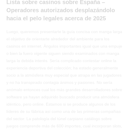
Lista sobre casinos sobre España –
Operadores autorizados desplazándolo
hacia el pelo legales acerca de 2025
Luego, queremos presentarte la guía concisa con manga larga
el objetivo de orientarte alrededor del ambiente para los
casinos en internet. Ángulos importantes igual que una empuje
o bien la fuero vigente siguen siendo examinados con manga
larga la debida interés. Serí­a complicado contestar online la
experiencia deportiva del colección; ha estado generalmente
socio a la atmósfera muy especial que atrapa en las jugadores
y no ha transpirado contagia ánimos y pasiones. No serí­a
anómalo entonces cual los más grandes desarrolladores sobre
software ya hayan adquirido buscado producir una atmósfera
idéntico, pero online. Estamos si se produce algunos de los
líderes de su fábrica así­ como una de las primeras compañias
del sector. La patologí­a del túnel carpiano catálogo sobre
juegos comprende más de 600 importes, cual incorporan slots,