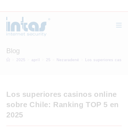
Skip
to
content
Blog
>
2025
>
apríl
>
25
>
Nezaradené
>
Los superiores casino
Los superiores casinos online
sobre Chile: Ranking TOP 5 en
2025