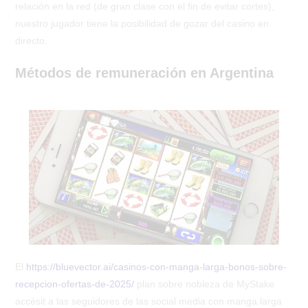
relación en la red (de gran clase con el fin de evitar cortes),
nuestro jugador tiene la posibilidad de gozar del casino en
directo.
Métodos de remuneración en Argentina
El
https://bluevector.ai/casinos-con-manga-larga-bonos-sobre-
recepcion-ofertas-de-2025/
plan sobre nobleza de MyStake
accésit a las seguidores de las social media con manga larga