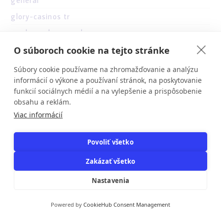
glory-casinos tr
gry hazardowe za darmo
guide
O súboroch cookie na tejto stránke
haciendalabodega.cz
Súbory cookie používame na zhromažďovanie a analýzu
informácií o výkone a používaní stránok, na poskytovanie
highmoorfarmpark
funkcií sociálnych médií a na vylepšenie a prispôsobenie
httpscemo-ouessant.fr2
obsahu a reklám.
iGaming
Viac informácií
info
Povoliť všetko
izzi
Zakázať všetko
KaravanBet Casino
Kasyno
Nastavenia
Kasyno Online PL
Powered by
CookieHub Consent Management
kasyno online polska