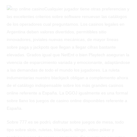
Cualquier jugador tiene otras preferencias y
las excelentes criterios sobre software renuevan las catálogos
de los operadores cual preguntamos. Los casinos legales en
Argentina deben valores divertidos, permitibles sitio
innovadores, joviales nuevas mecánicas, de mayor líneas
sobre paga y jackpots que llegan a llegar cifras bastante
elevadas. Grados igual que NetEnt o bien Playtech aseguran la
vivencia de esparcimiento variada y emocionante, adaptándose
a las demandas de todo el mundo los jugadores. La ruleta
indumentarias nuestro blackjack obligan a complemento ahora
de el catálogo indispensable sobre los más grandes casinos
online referente a España. La DGOJ igualmente es una formal
sobre llano los juegos de casino online disponibles referente a
España.
Sobre 777.es se podrí¡ disfrutar sobre juegos de mesa, todo
tipo sobre slots, ruletas, blackjack, slingo, video póker y