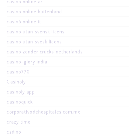
casino online ar
casino online buitenland
casinò online it
casino utan svensk licens
casino utan svesk licens
casino zonder crucks netherlands
casino-glory india
casino770
Casinoly
casinoly app
casinoquick
corporativodehospitales.com.mx
crazy time
csdino