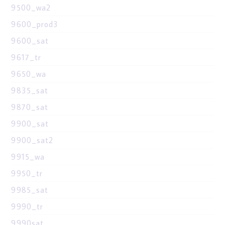
9500_wa2
9600_prod3
9600_sat
9617_tr
9650_wa
9835_sat
9870_sat
9900_sat
9900_sat2
9915_wa
9950_tr
9985_sat
9990_tr
9990sat