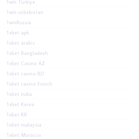
1win Turkiye
1win uzbekistan
1winRussia
1xbet apk
1xbet arabic
1xbet Bangladesh
1xbet Casino AZ
1xbet casino BD
1xbet casino french
1xbet india
1xbet Korea
1xbet KR
1xbet malaysia
1xbet Morocco