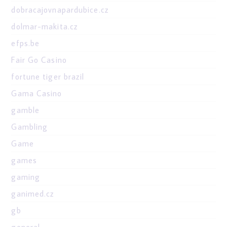
dobracajovnapardubice.cz
dolmar-makita.cz
efps.be
Fair Go Casino
fortune tiger brazil
Gama Casino
gamble
Gambling
Game
games
gaming
ganimed.cz
gb
general