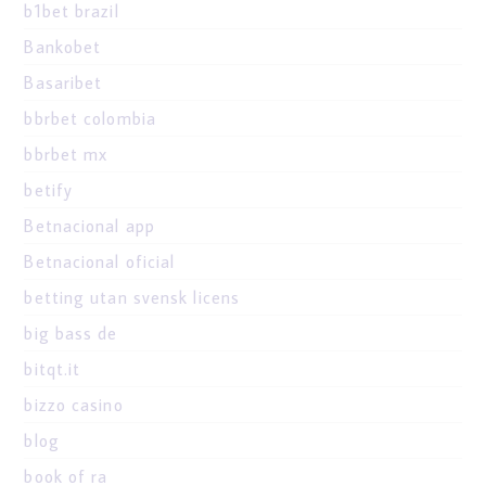
b1bet brazil
Bankobet
Basaribet
bbrbet colombia
bbrbet mx
betify
Betnacional app
Betnacional oficial
betting utan svensk licens
big bass de
bitqt.it
bizzo casino
blog
book of ra