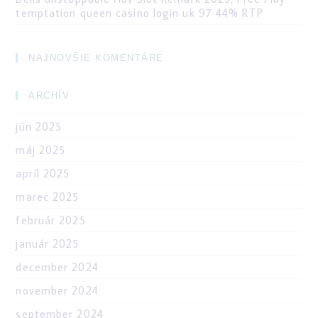
temptation queen casino login uk 97 44% RTP
NAJNOVŠIE KOMENTÁRE
ARCHÍV
jún 2025
máj 2025
apríl 2025
marec 2025
február 2025
január 2025
december 2024
november 2024
september 2024