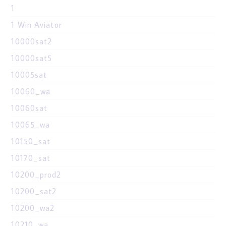
1
1 Win Aviator
10000sat2
10000sat5
10005sat
10060_wa
10060sat
10065_wa
10150_sat
10170_sat
10200_prod2
10200_sat2
10200_wa2
10210_wa