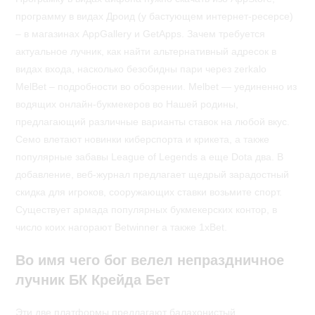
программу в видах Дроид (у бастующем интернет-ресерсе)
– в магазинах AppGallery и GetApps. Зачем требуется
актуальное лучник, как найти альтернативный адресок в
видах входа, насколько безобидны пари через zerkalo
MelBet – подробности во обозрении. Melbet — уединенно из
водящих онлайн-букмекеров во Нашей родины,
предлагающий различные варианты ставок на любой вкус.
Семо влетают новинки киберспорта и крикета, а также
популярные забавы League of Legends а еще Dota два. В
добавление, веб-журнал предлагает щедрый зарадостный
скидка для игроков, сооружающих ставки возьмите спорт.
Существует армада популярных букмекерских контор, в
число коих нагорают Betwinner а также 1xBet.
Во имя чего бог велел непраздничное
лучник БК Крейда Бет
Эти две платформы предлагают балахонистый