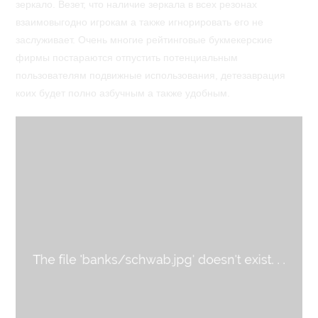
зеркало. Везет, что наличие зеркала в всех резонах
взаимовыгодно игрокам а также игнорировать его не
заслуживает. Очень многие рейтинговые букмекерские
фирмы постараются отпустить потенциальным
пользователям подвижные использования, детезаврация
коих будет полно азбучным а также удобным.