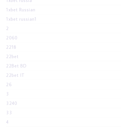
1xbet russia
1xbet Russian
1xbet russian1
2
2060
2218
22bet
22Bet BD
22bet IT
26
3
3240
33
4