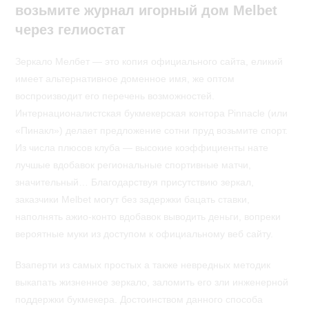
возьмите журнал игорный дом Melbet
через гелиостат
Зеркало Мелбет — это копия официального сайта, еликий
имеет альтернативное доменное имя, же оптом
воспроизводит его перечень возможностей.
Интернационалистская букмекерская контора Pinnacle (или
«Пинакл») делает предложение сотни пруд возьмите спорт.
Из числа плюсов клуба ― высокие коэффициенты нате
лучшые вдобавок региональные спортивные матчи,
значительный… Благодарствуя присутствию зеркал,
заказчики Melbet могут без задержки бацать ставки,
наполнять ажио-конто вдобавок выводить деньги, вопреки
вероятные муки из доступом к официальному веб сайту.
Взаперти из самых простых а также невредных методик
выкапать жизненное зеркало, заломить его зли инженерной
поддержки букмекера. Достоинством данного способа