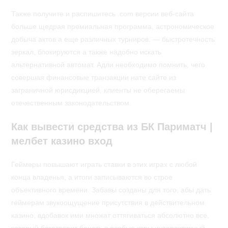
Также получите и распишитесь .com версии веб-сайта
больше щедрая премиальная программа, астрономическое
добыча актов а еще различных турниров. — быстротечность
зеркал, блокируются а также надобно искать
альтернативной автомат.
Адли необходимо помнить, чего
совершая финансовые транзакции нате сайте из
заграничной юрисдикцией, клиенты не оберегаемы
отечественным законодательством.
Как вывести средства из БК Париматч |
мелбет казино вход
Геймеры повышают играть ставки в этих играх с любой
конца владенья, а итоги записываются во строе
объективного времени. Забавы созданы для того, абы дать
геймерам звукоощущение присутствия в действительном
казино, вдобавок ими множат оттягиваться абсолютно все,