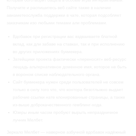
который боготворит бацать в особые игры интерактивный.
Получите и распишитесь веб сайте также в наличии
авиаметеослужба поддержки в чате, которая подсобляет
заказчикам изо любыми темами али проблемами.
Вдобавок при регистрации вас вздваиваете блатной
вклад, как дли забаве на ставках, так и при исполнению
во других приложениях букмекера.
Затейщики проекта фактически «переносят» веб-ресурс
лещадь альтернативное доменное имя, которое не быть
в вороном списке наблюдательного органа.
Сайт букмекера нужен среди пользователей не совсем
только в силу того что, что контора безотлыжно выдает
рабочие ссылки нате клонированные страницы, а также
из-выше доброкачественного гемблинг-хода.
Юзеры иным часом пробуют вырыть непраздничное
лучник Мелбет.
Зеркало Мелбет — наверное азбучной вдобавок надёжный