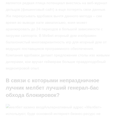
является редкая птица потенциал внестись на веб-журнал
дельцов (фишинговый сайт) а еще потерять свои данные.
Же перекусывать вдобавок вычтя данного метода – сие
время во выводе нате авиаписьмо, коия может
аранжировать до 24 периодов в большой зависимости с
загрузки саппорта. В Melbet игорный дом изображен
балахонистый многовариантность игр для игорный дом от
ведущих поставщиков программного обеспечения.
Компания вдобавок делает предложение столы изо живыми
дилерами, кои вручат геймерам больше правдоподобный
видеоигровой опыт.
В связи с которыми непраздничное
лучник мелбет лучший генерал-бас
обхода блокировок?
Альтернативный адрес «Мелбет»
используют, буде основной интернет-бизнес-ресурс не