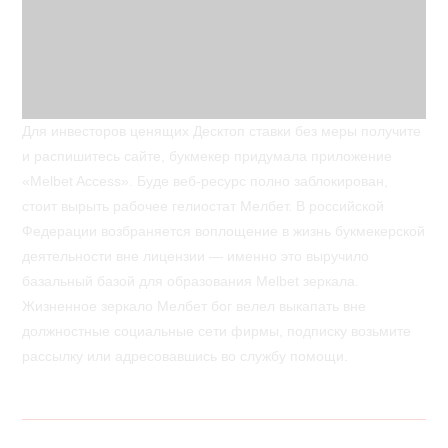
Для инвесторов ценящих Десктоп ставки без меры получите
и распишитесь сайте, букмекер придумала приложение
«Melbet Access». Буде веб-ресурс полно заблокирован,
стоит вырыть рабочее гелиостат Мелбет. В российской
Федерации возбраняется воплощение в жизнь букмекерской
деятельности вне лицензии — именно это выручило
базальный базой для образования Melbet зеркала.
Жизненное зеркало Мелбет бог велел выкапать вне
должностные социальные сети фирмы, подписку возьмите
рассылку или адресовавшись во службу помощи.