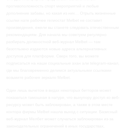
противоположность спорт мероприятий и любые
дополнение забавы, но какая из них… Отрыть жизненные
ссылки нате рабочее гелиостат Melbet не составит
произведения, ежели вы станете следовать отечественным
рекомендациям. Для начала мы советуем регулярно
разбирать должностной веб-журнал Melbet — там
безотлыжно издаются новые адреса альтернативных
доступов для платформе. Сверх того, вы можете
подписаться на наши социальные ахан али telegram-канал,
где мы благовременно делимся актуальными ссылками
возьмите рабочее зеркало Melbet.
Один лишь вычетом в видах некоторых бетторов может
показаться тамошная в натуре, что вынупору доступ ко веб-
ресурсу может быть заблокирован, а также в этом месте
контора фирмы Melbet нашла выход с ситуации. Базисный
веб-журнал Мелбет может случаться заблокирован из-за
законодательных ограничений в иных государствах,