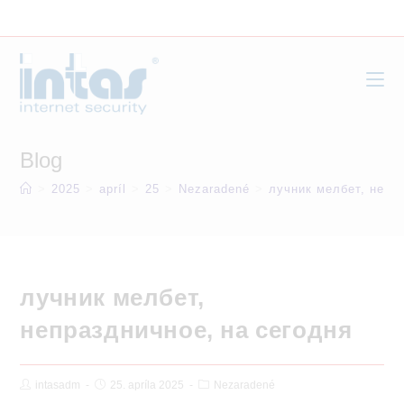
Skip
to
content
Blog
>
2025
>
apríl
>
25
>
Nezaradené
>
лучник мелбет, непр
лучник мелбет,
непраздничное, на сегодня
Post
Post
Post
intasadm
25. apríla 2025
Nezaradené
Author:
published:
Category: