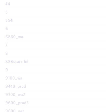
44
5
554i
6
6860_wa
7
8
888starz bd
9
9100_wa
9440_prod
9500_wa2
9600_prod3
9600_sat