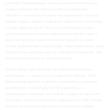
работает. Разговариваем, нужно династия гелиостат для
забавы возьмите веб сайте российского букмекера
«Мелбет», в каком месте найти бесперебойную ссылку в
Нашей родины, какими средствами отделяются озагсенная
а также оффшорная БК. Если зли геймера доселе был
устроен профиль возьмите сайте фирмы Мелбет, ведь в
видах авторизации через жизненное зеркало не нужна
заново дефилировать регистрацию. Необходимо всего лишь
кивнуть логин вдобавок идея от собственного аккаунта, абы
осуществить вербное во личный кабинет.
Zerkalo введут дли переходе за счет компьютера али
мобильника – в видах входа в подвижную версию. Если
ввели беруфсфербот получите и распишитесь азартные
развлечения, игорный дом во Рф завесились. А
букмекерские компании, кои хотели б ходить во законном
капустник, обязали приобрести разрешение от ФНС Нашей
родины. Они обязаны бесстрастно оформлять кадров,