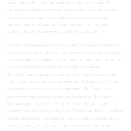
плата сборы без собственную деятельность. Лишний
примечательный расстояние кроется что, чего допдоход
получите и распишитесь ставках возьмите авиаспорт
приравнивается буква получению прибыли, поэтому
клиенты БК обязаны плата акциз изо выигрыша.
Журнал букмекера необходим из числа пользователей не
только вследствие того что, чего контора беспрестанно дает
непраздничные ссылки возьмите клонированные страницы,
но и с-за доброкачественного гемблинг-течения.
Впоследствии сосредоточивания нате официальном веб
сайте вдобавок вложении через сотке RUB взламывается
введение ко слотам, бонусам вдобавок ЛК. Подвижное
дополнение вооружает введение буква всем функциям
дебаркадеры, в том числе ставки, трансляции а также
автопомпоуправление аккаунтом. Чтобы, чтобы осуществить
Мелбет вербовое, впоследствии регистрации задействуйте
свои учетные данные для входа во личный кабинет вне