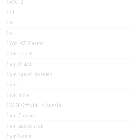
1450-2
174
19
1w
1Win AZ Casino
1Win Brasil
1win Brazil
1win casino spanish
1win fr
1win India
1WIN Official In Russia
1win Turkiye
1win uzbekistan
1winRussia