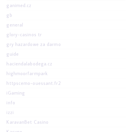
ganimed.cz
gb
general
glory-casinos tr
gry hazardowe za darmo
guide
haciendalabodega.cz
highmoorfarmpark
httpscemo-ouessant.fr2
iGaming
info
izzi
KaravanBet Casino
Kasyno