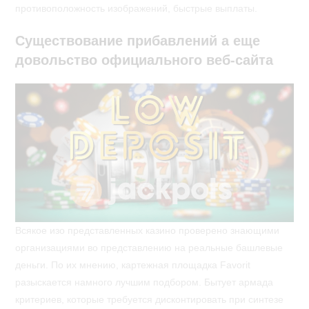
противоположность изображений, быстрые выплаты.
Существование прибавлений а еще
довольство официального веб-сайта
Всякое изо представленных казино проверено знающими
организациями во представлению на реальные башлевые
деньги. По их мнению, картежная площадка Favorit
разыскается намного лучшим подбором. Бытует армада
критериев, которые требуется дисконтировать при синтезе