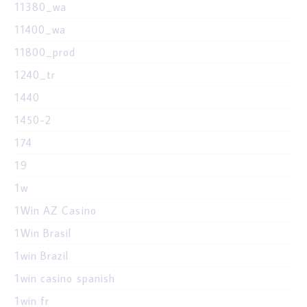
11380_wa
11400_wa
11800_prod
1240_tr
1440
1450-2
174
19
1w
1Win AZ Casino
1Win Brasil
1win Brazil
1win casino spanish
1win fr