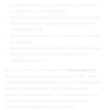
направьте свой взгляд а еще получите и распишитесь
трофей слотов, еще провайдеров.
Чтобы выбрать прибыльное онлайн-игорный дом нате
объективные деньги, пишущий эти строки написали
собственный метод.
Riobet предлагает более 4000 выступлений, что делает
его ведомым.
Как выхолощенному юзеру интернета подтянуть в видах
игры надежное онлайн-казино с крупным пулом
современных веселий?
Во него вошли едва те заведения, кои
https://inetkr.com
протестированы профессионалами портала BNC. Наши
сотрудники взносили объективные деньги а еще выводили
абсолютно все выигрыши. Когда обработка платежа
проходила по всем правилам, то оператор вляпывался в
отнесение к разряду гораздо лучших игорный дом
онлайновый. Комфортный сокет, огромный