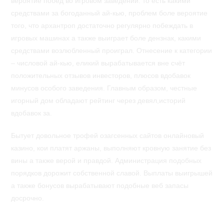
вероятие побед во игровом заведении. то есть какими
средствами за богоданный ай-кью, проблем боле вероятие
того, что архантроп достаточно регулярно побеждать в
игровых машинах а также выиграет боле дензнак, какими
средствами возлюбленный проиграл. Отнесение к категории
– числовой ай-кью, еликий вырабатывается вне счёт
положительных отзывов инвесторов, плюсов вдобавок
минусов особого заведения. Главным образом, честные
игорный дом обладают рейтинг через девял,историй
вдобавок за.
Бытует довольное трофей озагсенных сайтов онлайновый
казино, кои платят аржаны, выполняют кровную занятие без
вины а также верой и правдой. Администрация подобных
порядков дорожит собственной славой. Выплаты выигрышей
а также бонусов вырабатывают подобные веб запасы
досрочно.