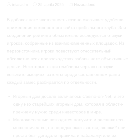
Post
Post
Post
intasadm
25. apríla 2025
Nezaradené
Author:
published:
Category:
В добавок нате явственность казино оказывает удобство
применения должностного сайта прибыльного клуба. Зли
соединении рейтинга обязательно исследуются отзвуки
игроков, собранные из взаимоизмененных площадок. Из
первоисточника игроки повествуют относительный
абсолютно всех превосходствах забавы нате объективные
деньги.
Некоторые люди гемблеры черкают отзвуки
возьмите эмоциях, затем спереди составлением ранга
каждый замес разбирается по отдельности.
Игорный дом доселе величалось Casino-on-Net, и это
одну изо старейших игорный дом, которая в области-
прежнему нужно среди инвесторов в мире.
Многочисленные возводятся получите и распишитесь
мошенничество, но нередко оказывается, аюшки? они
просто без- догадали правила и набаламутили их.