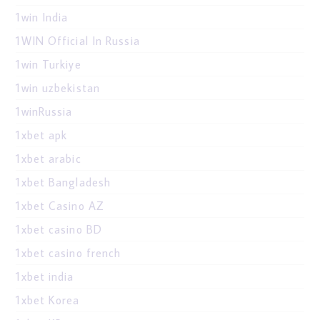
1win India
1WIN Official In Russia
1win Turkiye
1win uzbekistan
1winRussia
1xbet apk
1xbet arabic
1xbet Bangladesh
1xbet Casino AZ
1xbet casino BD
1xbet casino french
1xbet india
1xbet Korea