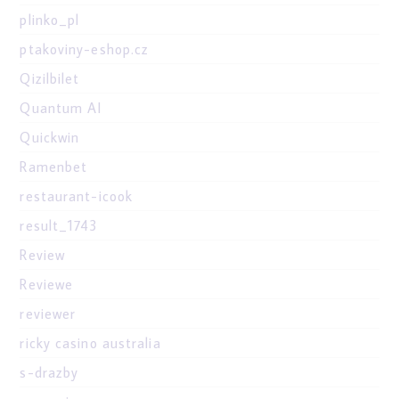
plinko_pl
ptakoviny-eshop.cz
Qizilbilet
Quantum AI
Quickwin
Ramenbet
restaurant-icook
result_1743
Review
Reviewe
reviewer
ricky casino australia
s-drazby