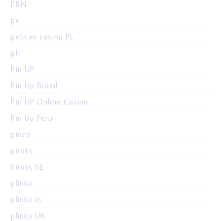
PBN
pe
pelican casino PL
ph
Pin UP
Pin Up Brazil
Pin UP Online Casino
Pin Up Peru
pinco
pirots
Pirots SE
plinko
plinko in
plinko UK