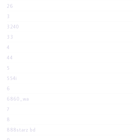
26
3
3240
33
4
44
5
554i
6
6860_wa
7
8
888starz bd
9