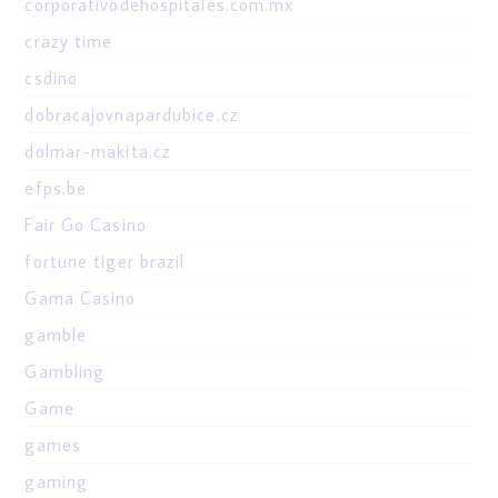
corporativodehospitales.com.mx
crazy time
csdino
dobracajovnapardubice.cz
dolmar-makita.cz
efps.be
Fair Go Casino
fortune tiger brazil
Gama Casino
gamble
Gambling
Game
games
gaming