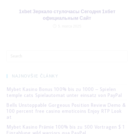
1xbet Зеркало стулочасы Сегодня 1хбет
официальным Сайт
5. marca 2025
Search
for:
NAJNOVŠIE ČLÁNKY
Mybet Kasino Bonus 100% bis zu 1000 – Spielen
temple cats Spielautomat unter einsatz von PayPal
Bells Unstoppable Gorgeous Position Review Demo &
100 percent free casino emoticoins Enjoy RTP Look
at
Mybet Kasino Prämie 100% bis zu 500 Vortragen $ 1
Einzahlung wild warriors qua PayPal