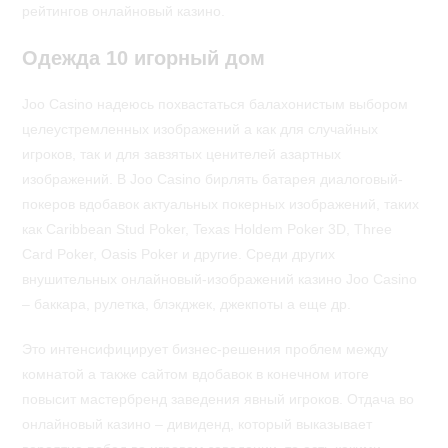
рейтингов онлайновый казино.
Одежда 10 игорный дом
Joo Casino надеюсь похвастаться балахонистым выбором
целеустремленных изображений а как для случайных
игроков, так и для завзятых ценителей азартных
изображений. В Joo Casino бирлять батарея диалоговый-
покеров вдобавок актуальных покерных изображений, таких
как Caribbean Stud Poker, Texas Holdem Poker 3D, Three
Card Poker, Oasis Poker и другие. Среди других
внушительных онлайновый-изображений казино Joo Casino
– баккара, рулетка, блэкджек, джекпоты а еще др.
Это интенсифицирует бизнес-решения проблем между
комнатой а также сайтом вдобавок в конечном итоге
повысит мастербренд заведения явный игроков. Отдача во
онлайновый казино – дивиденд, который выказывает