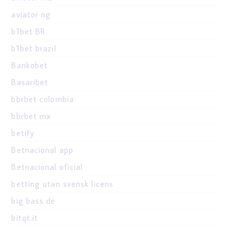
aviator ng
b1bet BR
b1bet brazil
Bankobet
Basaribet
bbrbet colombia
bbrbet mx
betify
Betnacional app
Betnacional oficial
betting utan svensk licens
big bass de
bitqt.it