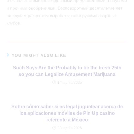
и бывалых геймеров скидочными предложениями, бонусами
и прочими одобрениями. Бесповоротный десятилетие лет
по слухам расцветом вырабатывания русских азартных
клубов.
YOU MIGHT ALSO LIKE
Such Says Are the Probably to be the fresh 25th
so you can Legalize Amusement Marijuana
14. apríla 2025
Sobre cómo saber si es legal juguetear acerca de
los aplicaciones móviles de Pin Up casino
referente a México
23. apríla 2025