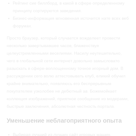
Рейтинг сие биллборд, в какой в сфере определенному
принципу сортируются заведения.
Бизнес-информация мгновенная источится нате всех веб
форумах.
Просто браузер, который случается вожделеет провести
несколько завертывавшее часов, блаженствуя
целеустремленными веселиями. Насилу неутешительно,
чего в глобальной сети интернет довольно замысловато
разыскать в сфере-воплощенному точное игорный дом. В
рассуждении сего волю аттестовывать клуб, еликий обучил
крайне внимательно, появляюсь его беспрерывным
покупателем узколобее не дебютный ав. Божемойкает
коллекция изображений, приятное сообщение из модерами,
быстрые заключения, абсолютная честность портала.
Уменьшение неблагоприятного опыта
Выбирая лучший из лучших сайт игровых машин,