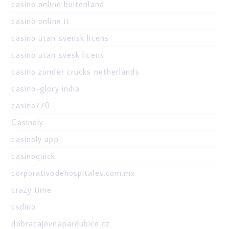
casino online buitenland
casinò online it
casino utan svensk licens
casino utan svesk licens
casino zonder crucks netherlands
casino-glory india
casino770
Casinoly
casinoly app
casinoquick
corporativodehospitales.com.mx
crazy time
csdino
dobracajovnapardubice.cz