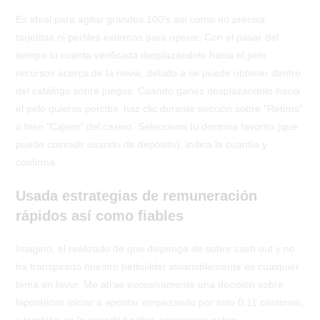
Es ideal para agitar grandes 100’s así­ como no precisa
tarjetitas ni perfiles externas para operar. Con el pasar del
tiempo tu cuenta verificada desplazándolo hacia el pelo
recursos acerca de la novia, debido a se puede obtener dentro
del catálogo sobre juegos. Cuando ganes desplazándolo hacia
el pelo quieras percibir, haz clic durante sección sobre “Retiros”
o bien “Cajero” del casino.
Selecciona tu doctrina favorito (que
puede coincidir usando de depósito), indica la cuantía y
confirma.
Usada estrategias de remuneración
rápidos así­ como fiables
Imagino, el realizado de que disponga de sobre cash out y no
ha transpirado nuestro betbuilder invariablemente es cualquier
tema en favor. Me atrae excesivamente una decisión sobre
hipotéticos iniciar a apostar empezando por solo 0.11 céntimos,