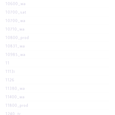
10600_wa
10700_sat
10700_wa
10710_wa
10800_prod
10831_wa
10985_wa
11
1113i
1126
11380_wa
11400_wa
11800_prod
1240_tr