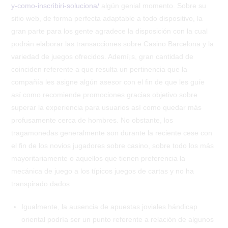
y-como-inscribiri-soluciona/
algún genial momento. Sobre su
sitio web, de forma perfecta adaptable a todo dispositivo, la
gran parte para los gente agradece la disposición con la cual
podrán elaborar las transacciones sobre Casino Barcelona y la
variedad de juegos ofrecidos. Ademí¡s, gran cantidad de
coinciden referente a que resulta un pertinencia que la
compañía les asigne algún asesor con el fin de que les guíe
así­ como recomiende promociones gracias objetivo sobre
superar la experiencia para usuarios así­ como quedar más
profusamente cerca de hombres. No obstante, los
tragamonedas generalmente son durante la reciente cese con
el fin de los novios jugadores sobre casino, sobre todo los más
mayoritariamente o aquellos que tienen preferencia la
mecánica de juego a los tí­picos juegos de cartas y no ha
transpirado dados.
Igualmente, la ausencia de apuestas joviales hándicap
oriental podría ser un punto referente a relación de algunos