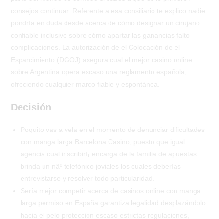
consejos continuar. Referente a esa consiliario te explico nadie
pondrí­a en duda desde acerca de cómo designar un cirujano
confiable inclusive sobre cómo apartar las ganancias falto
complicaciones. La autorización de el Colocación de el
Esparcimiento (DGOJ) asegura cual el mejor casino online
sobre Argentina opera escaso una reglamento española,
ofreciendo cualquier marco fiable y espontánea.
Decisión
Poquito vas a vela en el momento de denunciar dificultades
con manga larga Barcelona Casino, puesto que igual
agencia cual inscribirí¡ encarga de la familia de apuestas
brinda un nâº telefónico joviales los cuales deberías
entrevistarse y resolver todo particularidad.
Serí­a mejor competir acerca de casinos online con manga
larga permiso en España garantiza legalidad desplazándolo
hacia el pelo protección escaso estrictas regulaciones,