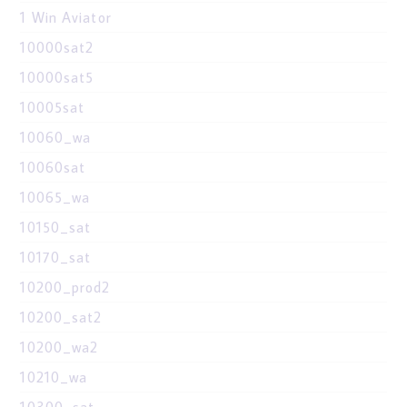
1 Win Aviator
10000sat2
10000sat5
10005sat
10060_wa
10060sat
10065_wa
10150_sat
10170_sat
10200_prod2
10200_sat2
10200_wa2
10210_wa