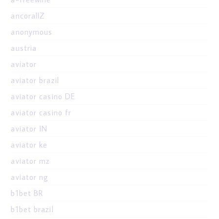
ancorallZ
anonymous
austria
aviator
aviator brazil
aviator casino DE
aviator casino fr
aviator IN
aviator ke
aviator mz
aviator ng
b1bet BR
b1bet brazil