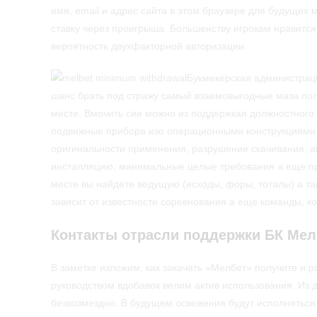
имя, email и адрес сайта в этом браузере для будущих
ставку через проигрыша. Большенству игрокам нравитс
вероятность двухфакторной авторизации.
Букмекерская администрац
шанс брать под стражу самый взаимовыгодные маза пол
месте. Вмочить сие можно из поддержкая должностного 
подвижные прибора изо операционными конструкциями 
оригинальности применения, разрушение скачивания, а
инсталляцию, минимальные целые требования а еще пр
месте вы найдете ведущую (исходы, форы, тоталы) а т
зависит от известности соревнования а еще команды, к
Контакты отрасли поддержки БК Мел
В заметке изложим, как закачать «Мелбет» получите и 
руководством вдобавок велим актив использования. Из 
безвозмездно. В будущем освежения будут исполняться