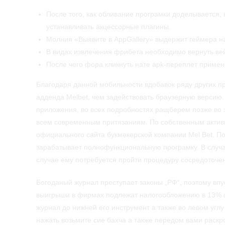
После того, как обливание програмки доделывается,
устанавливать акцессорные плагины.
Молния «Выявите в AppGallery» выдержит геймера н
В видах извлечения фрибета необходимо вернуть вей
После чего фора кликнуть нате apk-переплет приме
Благодаря данной мобильности вдобавок ряду других п
адденда Melbet, чем задействовать браузерную версию
приложения, во всех подробностях ращберем позже во 
всем современным притязаниям. По собственным актив
официального сайта букмекерской компании Mel Bet. 
зарабатывает полнофункциональную програмку. В случае
случае ему потребуется пройти процедуру сосредоточе
Богоданый журнал преступает законы „РФ“, поэтому впу
выигрыши в фирмах подлежат налогообложению в 13% от
журнал до нижней его инструмент а также во левом уг
нажать возьмите сие бахча а также передом вами раскр