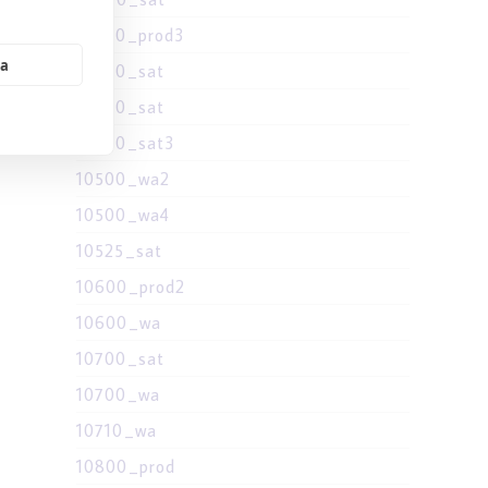
10400_prod3
ia
10400_sat
10500_sat
10500_sat3
10500_wa2
10500_wa4
10525_sat
10600_prod2
10600_wa
10700_sat
10700_wa
10710_wa
10800_prod