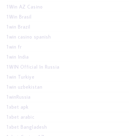
1Win AZ Casino
1Win Brasil
1win Brazil
1win casino spanish
1win fr
1win India
1WIN Official In Russia
1win Turkiye
1win uzbekistan
1winRussia
1xbet apk
1xbet arabic
1xbet Bangladesh