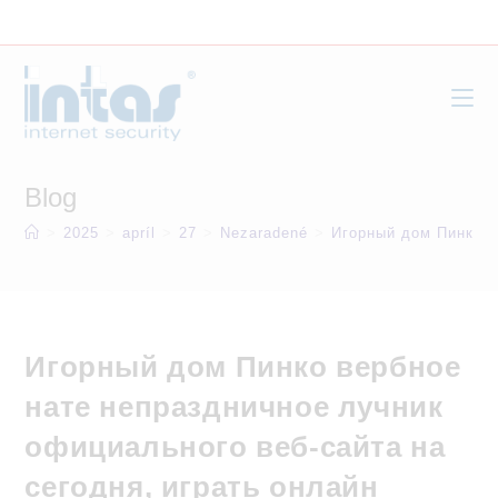
Skip
to
content
Blog
>
2025
>
apríl
>
27
>
Nezaradené
>
Игорный дом Пинко в
Игорный дом Пинко вербное
нате непраздничное лучник
официального веб-сайта на
сегодня, играть онлайн