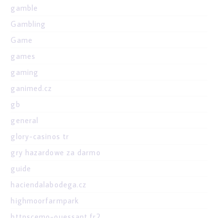
gamble
Gambling
Game
games
gaming
ganimed.cz
gb
general
glory-casinos tr
gry hazardowe za darmo
guide
haciendalabodega.cz
highmoorfarmpark
httpscemo-ouessant.fr2