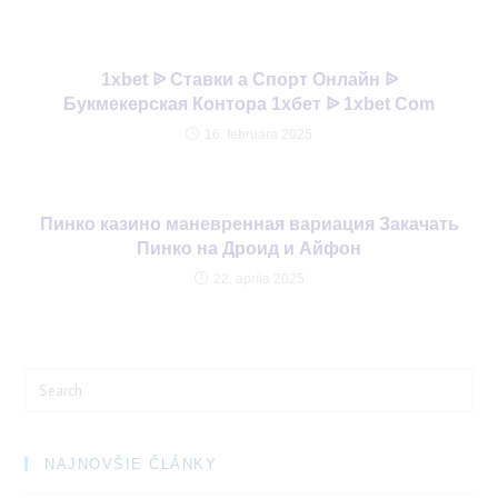
1xbet ᐉ Ставки а Спорт Онлайн ᐉ
Букмекерская Контора 1хбет ᐉ 1xbet Com
16. februára 2025
Пинко казино маневренная вариация Закачать
Пинко на Дроид и Айфон
22. apríla 2025
Search
for:
NAJNOVŠIE ČLÁNKY