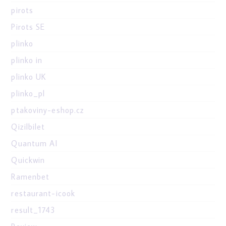
pirots
Pirots SE
plinko
plinko in
plinko UK
plinko_pl
ptakoviny-eshop.cz
Qizilbilet
Quantum AI
Quickwin
Ramenbet
restaurant-icook
result_1743