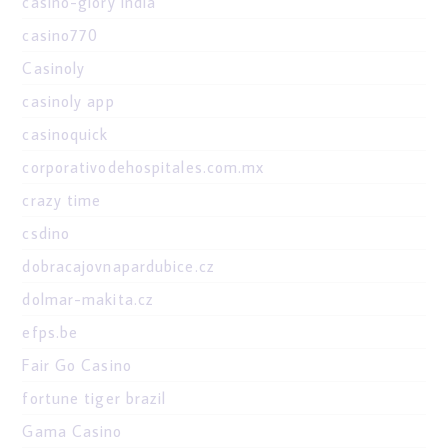
casino-glory india
casino770
Casinoly
casinoly app
casinoquick
corporativodehospitales.com.mx
crazy time
csdino
dobracajovnapardubice.cz
dolmar-makita.cz
efps.be
Fair Go Casino
fortune tiger brazil
Gama Casino