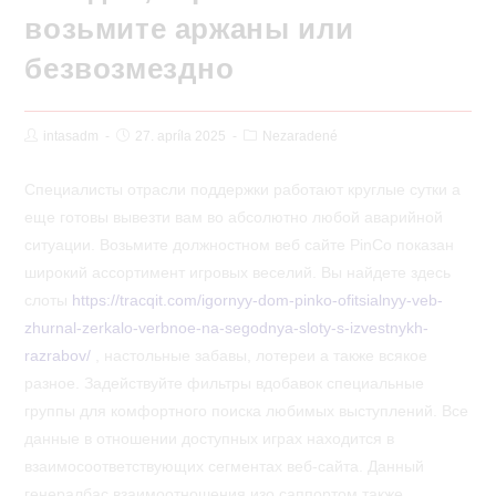
возьмите аржаны или
безвозмездно
Post
Post
Post
intasadm
27. apríla 2025
Nezaradené
Author:
published:
Category:
Специалисты отрасли поддержки работают круглые сутки а
еще готовы вывезти вам во абсолютно любой аварийной
ситуации. Возьмите должностном веб сайте PinCo показан
широкий ассортимент игровых веселий.
Вы найдете здесь
слоты
https://tracqit.com/igornyy-dom-pinko-ofitsialnyy-veb-
zhurnal-zerkalo-verbnoe-na-segodnya-sloty-s-izvestnykh-
razrabov/
, настольные забавы, лотереи а также всякое
разное. Задействуйте фильтры вдобавок специальные
группы для комфортного поиска любимых выступлений. Все
данные в отношении доступных играх находится в
взаимосоответствующих сегментах веб-сайта. Данный
генералбас взаимоотношения изо саппортом также