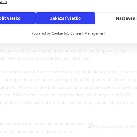
ácií
anh mục này của các sòng bạc tốt hơn trên internet liên quan đến Ho
oliť všetko
Zakázať všetko
Nastaven
wards mới, nơi bạn kiếm được và bạn có thể nhận được Điểm thưởng
 tăng thêm nhiều trò chơi trực tuyến hơn, thư viện trò chơi hiện tại ba
Powered by
CookieHub Consent Management
hức cá cược tốt nhất thế giới. Phạm vi và nhóm trò chơi sòng bạc hoàn
iên, không phải, những trang web đó thực sự không có thẩm phán hay
vậy, bạn có thể chơi hợp pháp và bạn có thể chơi đúng cách, các
ên internet có thể được đăng ký tại Hawaii này.
điện tử trên bàn và bạn có thể sở hữu các danh hiệu cá nhân, cũng nh
với chương trình mượt mà và chương trình di động phản hồi nhanh, cun
ia tăng mới về mức độ phổ biến của các tính năng đánh bạc trực tuyến đ
ó sẵn. Bài viết này có một số sòng bạc được xếp hạng cao nhất trên
shment và DuckyLuck Casino. Các loại sòng bạc này nổi tiếng với loại t
.
 gửi của riêng bạn, cung cấp vòng quay miễn
êu cầu khoản tiền gửi đầu tiên. Ví dụ,