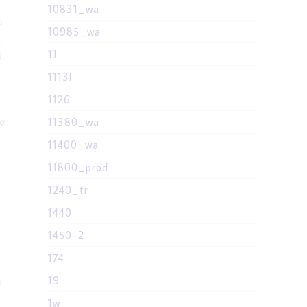
10831_wa
à
10985_wa
c
11
í.
1113i
1126
11380_wa
rợ
11400_wa
11800_prod
1240_tr
1440
1450-2
174
19
n
1w