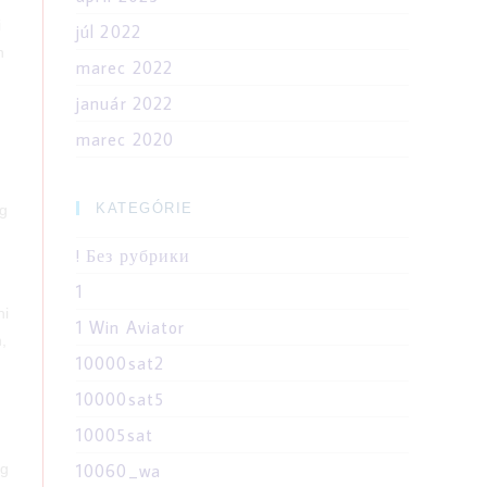
i
júl 2022
n
marec 2022
január 2022
marec 2020
KATEGÓRIE
ng
! Без рубрики
1
hi
1 Win Aviator
,
10000sat2
10000sat5
10005sat
ng
10060_wa