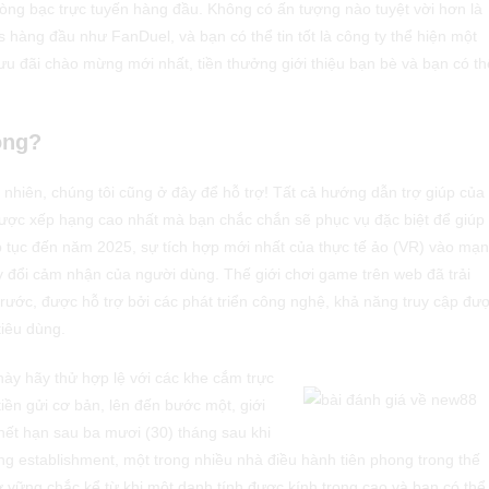
ng bạc trực tuyến hàng đầu. Không có ấn tượng nào tuyệt vời hơn là
us hàng đầu như FanDuel, và bạn có thể tin tốt là công ty thể hiện một
 ưu đãi chào mừng mới nhất, tiền thưởng giới thiệu bạn bè và bạn có th
ông?
y nhiên, chúng tôi cũng ở đây để hỗ trợ! Tất cả hướng dẫn trợ giúp của
được xếp hạng cao nhất mà bạn chắc chắn sẽ phục vụ đặc biệt để giúp
p tục đến năm 2025, sự tích hợp mới nhất của thực tế ảo (VR) vào mạ
y đổi cảm nhận của người dùng. Thế giới chơi game trên web đã trải
rước, được hỗ trợ bởi các phát triển công nghệ, khả năng truy cập đư
tiêu dùng.
ày hãy thử hợp lệ với các khe cắm trực
iền gửi cơ bản, lên đến bước một, giới
hết hạn sau ba mươi (30) tháng sau khi
g establishment, một trong nhiều nhà điều hành tiên phong trong thế
 vững chắc kể từ khi một danh tính được kính trọng cao và bạn có thể