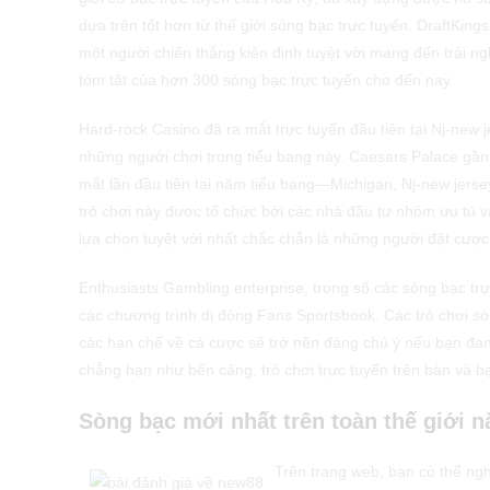
dựa trên tốt hơn từ thế giới sòng bạc trực tuyến. DraftKing
một người chiến thắng kiên định tuyệt vời mang đến trải ng
tóm tắt của hơn 300 sòng bạc trực tuyến cho đến nay.
Hard-rock Casino đã ra mắt trực tuyến đầu tiên tại Nj-new
những người chơi trong tiểu bang này. Caesars Palace gần 
mắt lần đầu tiên tại năm tiểu bang—Michigan, Nj-new jers
trò chơi này được tổ chức bởi các nhà đầu tư nhóm ưu tú v
lựa chọn tuyệt vời nhất chắc chắn là những người đặt cược 
Enthusiasts Gambling enterprise, trong số các sòng bạc trực
các chương trình di động Fans Sportsbook. Các trò chơi s
các hạn chế về cá cược sẽ trở nên đáng chú ý nếu bạn đan
chẳng hạn như bến cảng, trò chơi trực tuyến trên bàn và bạ
Sòng bạc mới nhất trên toàn thế giới 
Trên trang web, bạn có thể ng