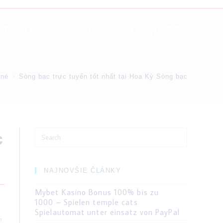
KT
Ochrana osobných údajov/GDPR
ené
>
Sòng bạc trực tuyến tốt nhất tại Hoa Kỳ Sòng bạc trực tuyến
Search
c
for:
NAJNOVŠIE ČLÁNKY
Mybet Kasino Bonus 100% bis zu
1000 – Spielen temple cats
Spielautomat unter einsatz von PayPal
​​