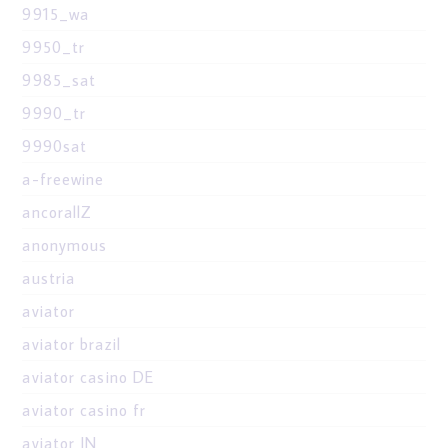
9915_wa
9950_tr
9985_sat
9990_tr
9990sat
a-freewine
ancorallZ
anonymous
austria
aviator
aviator brazil
aviator casino DE
aviator casino fr
aviator IN