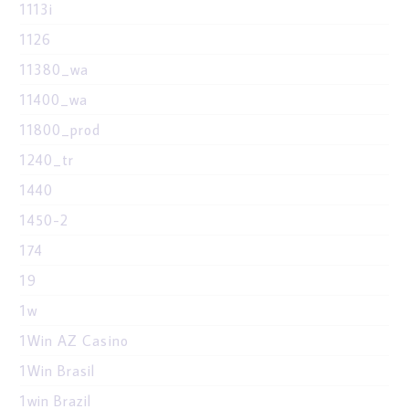
1113i
1126
11380_wa
11400_wa
11800_prod
1240_tr
1440
1450-2
174
19
1w
1Win AZ Casino
1Win Brasil
1win Brazil