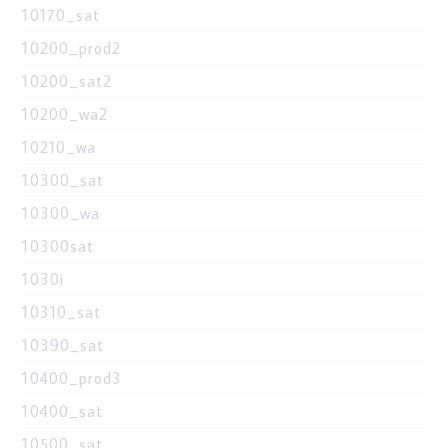
10170_sat
10200_prod2
10200_sat2
10200_wa2
10210_wa
10300_sat
10300_wa
10300sat
1030i
10310_sat
10390_sat
10400_prod3
10400_sat
10500_sat