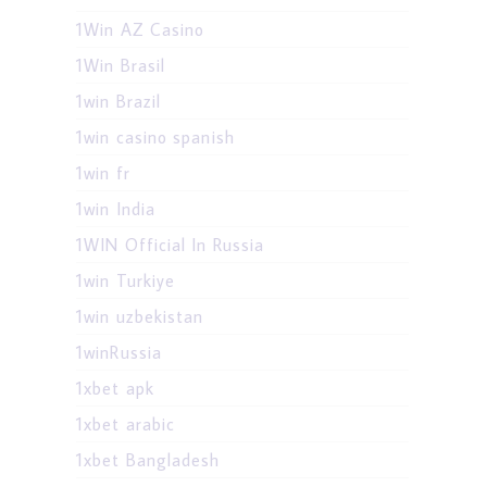
1Win AZ Casino
1Win Brasil
1win Brazil
1win casino spanish
1win fr
1win India
1WIN Official In Russia
1win Turkiye
1win uzbekistan
1winRussia
1xbet apk
1xbet arabic
1xbet Bangladesh