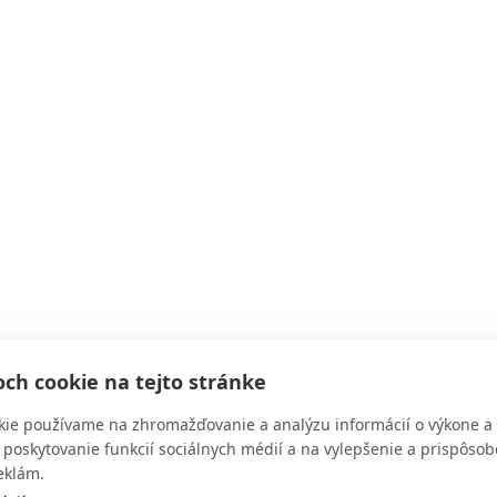
ch cookie na tejto stránke
kie používame na zhromažďovanie a analýzu informácií o výkone a
 poskytovanie funkcií sociálnych médií a na vylepšenie a prispôsob
eklám.