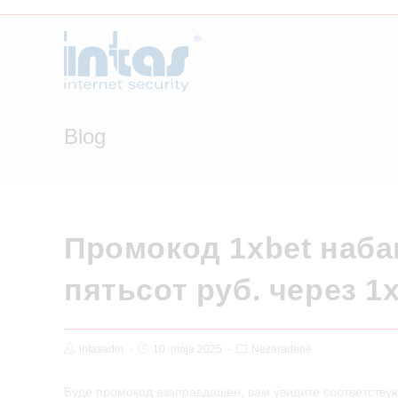
Skip
to
content
Blog
Промокод 1xbet наба
пятьсот руб. через 1
Post
Post
Post
intasadm
10. mája 2025
Nezaradené
Author:
published:
Category:
Буде промокод взаправдашен, вам увидите соответствую