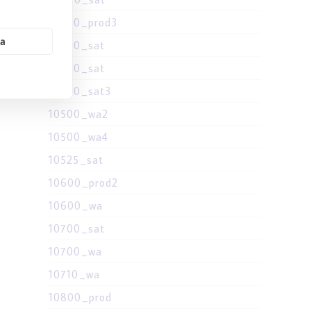
10400_prod3
ia
10400_sat
10500_sat
10500_sat3
10500_wa2
10500_wa4
10525_sat
10600_prod2
10600_wa
10700_sat
10700_wa
10710_wa
10800_prod