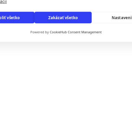
ácií
oliť všetko
Zakázať všetko
Nastaven
Powered by
CookieHub Consent Management