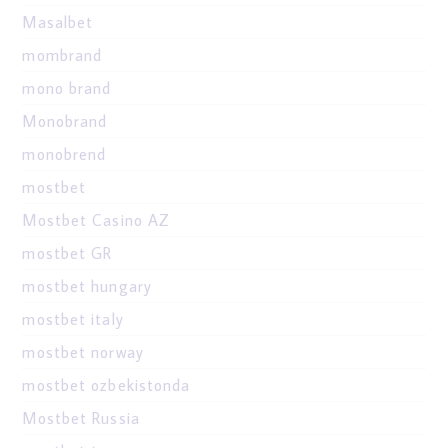
Masalbet
mombrand
mono brand
Monobrand
monobrend
mostbet
Mostbet Casino AZ
mostbet GR
mostbet hungary
mostbet italy
mostbet norway
mostbet ozbekistonda
Mostbet Russia