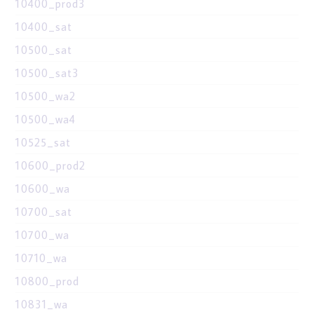
10400_prod3
10400_sat
10500_sat
10500_sat3
10500_wa2
10500_wa4
10525_sat
10600_prod2
10600_wa
10700_sat
10700_wa
10710_wa
10800_prod
10831_wa