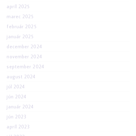
apríl 2025
marec 2025
február 2025
január 2025
december 2024
november 2024
september 2024
august 2024
júl 2024
jún 2024
január 2024
jún 2023
apríl 2023