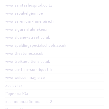
www.sanitashospital.co.tz
www.sepabelgium.be
www.serenium-funeraire.fr
www.sigarenfabrieken.nl
www.sloane-street.co.uk
www.spaldingspecialschools.co.uk
www.thestones.co.uk
www.troikaeditions.co.uk
www.un-film-sur-riquet.fr
www.weisse-magie.co
zsolovi.cz
Горилла Юа
казино онлайн польша 2