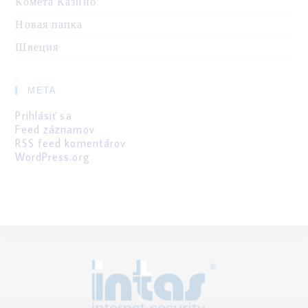
Комета Казино
Новая папка
Швеция
META
Prihlásiť sa
Feed záznamov
RSS feed komentárov
WordPress.org