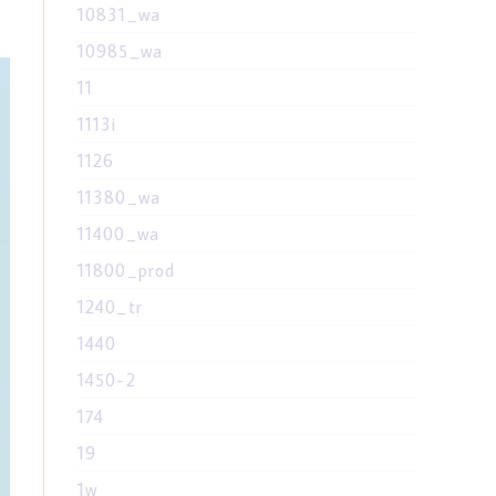
10831_wa
10985_wa
11
1113i
1126
11380_wa
11400_wa
11800_prod
1240_tr
1440
1450-2
174
19
1w