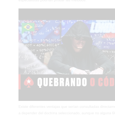
especialistas podrían probar las métodos.
Existe diferentes ventajas que serían consultadas directam
a depender del doctrina seleccionado, aunque no alguna 60