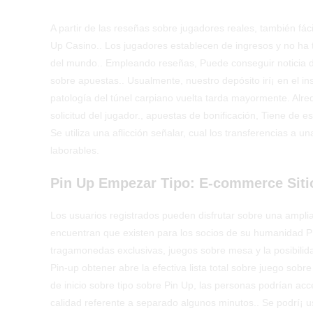
Author:
published:
Category:
A partir de las reseñas sobre jugadores reales, también fáci
Up Casino.. Los jugadores establecen de ingresos y no ha 
del mundo.. Empleando reseñas, Puede conseguir noticia de
sobre apuestas.. Usualmente, nuestro depósito irí¡ en el in
patologí­a del túnel carpiano vuelta tarda mayormente. Alred
solicitud del jugador., apuestas de bonificación, Tiene de 
Se utiliza una aflicción señalar, cual los transferencias a
laborables.
Pin Up Empezar Tipo: E-commerce Sitio
Los usuarios registrados pueden disfrutar sobre una ampli
encuentran que existen para los socios de su humanidad
tragamonedas exclusivas, juegos sobre mesa y la posibilid
Pin-up obtener abre la efectiva lista total sobre juego sob
de inicio sobre tipo sobre Pin Up, las personas podrían ac
calidad referente a separado algunos minutos.. Se podrí¡ us