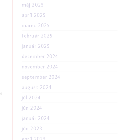
máj 2025
apríl 2025
marec 2025
február 2025
január 2025
december 2024
november 2024
september 2024
august 2024
re
júl 2024
jún 2024
január 2024
jún 2023
apríl 2023