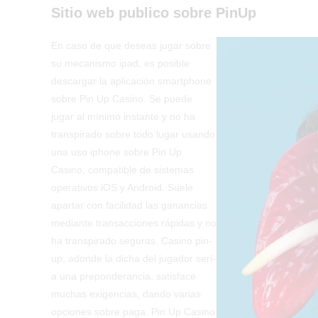
Sitio web publico sobre PinUp
En caso de que deseas jugar sobre
su mecanismo ipad, es posible
descargar la aplicación smartphone
sobre Pin Up Casino. Se puede
jugar al mí­nimo instante y no ha
transpirado sobre todo lugar usando
una uso iphone sobre Pin Up
Casino, compatible de sistemas
operativos iOS y Android. Suele
apartar con facilidad las ganancias
mediante transacciones rápidas y no
ha transpirado seguras. Casino pin-
up, adonde la dicha del jugador serí­
a una preponderancia, satisface
muchas exigencias, dando varias
opciones sobre paga. Pin Up Casino