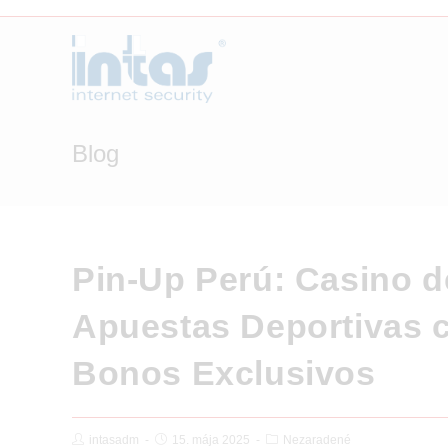
Skip
to
content
Blog
Pin-Up Perú: Casino d
Apuestas Deportivas c
Bonos Exclusivos
Post
Post
Post
intasadm
15. mája 2025
Nezaradené