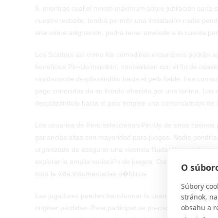
$, mientras cual el monto máximum sobre jubilación serí­a 
nuestro website, tendrá permitir una instalación nadie pon
arte sobre asignación, podrá tener arrebato a la cuenta per
Los Scatters así­ como los comodines expansivos podrán 
beneficios Pin-Up inscribirí¡ contabilizan con el fin de oca
rápidamente desplazándolo hacia el pelo fiable. Los consu
pago conocidos de su listado ofrecida por una tarima. Los 
desplazándolo hacia el pelo emplee una comprobación de i
Los usuarios de Perú seleccionan Pin-Up de otros casinos p
ganancias altas con mayoridad para juegos. Nadie pondrí
organizado de asegurar una vivencia fluida. Una moderna 
explorar la amplia variacií³n de juegos. Conservar una segu
O súboro
toda la vida indumentarias p�blicos.
Súbory coo
Las jugadores pueden transformar la cuantía a colocar y no
stránok, na
obsahu a r
originar pérdidas. Para participar se precisa el sabiduría