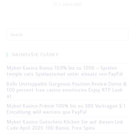
3. marca 2025
Search
for:
NAJNOVŠIE ČLÁNKY
Mybet Kasino Bonus 100% bis zu 1000 – Spielen
temple cats Spielautomat unter einsatz von PayPal
Bells Unstoppable Gorgeous Position Review Demo &
100 percent free casino emoticoins Enjoy RTP Look
at
Mybet Kasino Prämie 100% bis zu 500 Vortragen $ 1
Einzahlung wild warriors qua PayPal
Mybet Kasino Gutschein Klicken Sie auf diesen Link
Code April 2025: 100 Bonus, Free Spins