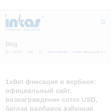
Skip
to
content
Blog
>
2025
>
máj
>
13
>
Nezaradené
>
1xBet фиксация и вер
1xBet фиксация и вербное:
официальный сайт,
вознаграждение сотке USD,
беглая вдобавок азбучная