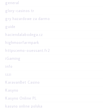
general
glory-casinos tr
gry hazardowe za darmo
guide
haciendalabodega.cz
highmoorfarmpark
httpscemo-ouessant.fr2
iGaming
info
izzi
KaravanBet Casino
Kasyno
Kasyno Online PL
kasyno online polska