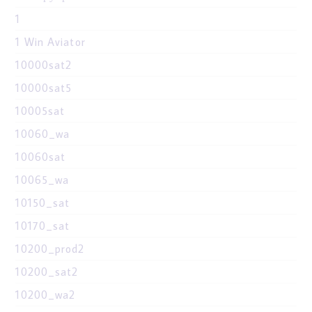
1
1 Win Aviator
10000sat2
10000sat5
10005sat
10060_wa
10060sat
10065_wa
10150_sat
10170_sat
10200_prod2
10200_sat2
10200_wa2