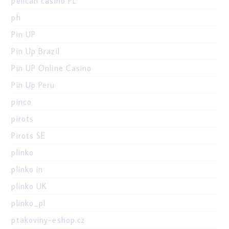
pelican casino PL
ph
Pin UP
Pin Up Brazil
Pin UP Online Casino
Pin Up Peru
pinco
pirots
Pirots SE
plinko
plinko in
plinko UK
plinko_pl
ptakoviny-eshop.cz