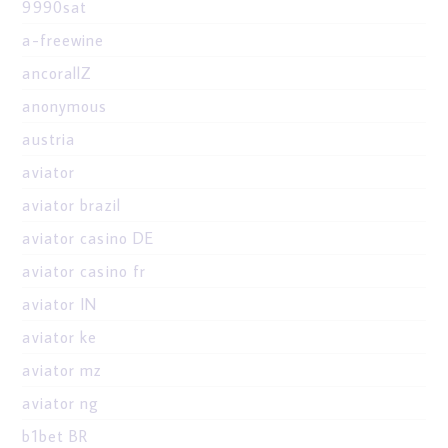
9990sat
a-freewine
ancorallZ
anonymous
austria
aviator
aviator brazil
aviator casino DE
aviator casino fr
aviator IN
aviator ke
aviator mz
aviator ng
b1bet BR