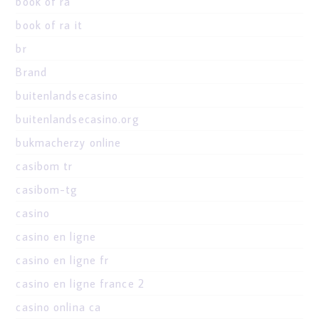
book of ra
book of ra it
br
Brand
buitenlandsecasino
buitenlandsecasino.org
bukmacherzy online
casibom tr
casibom-tg
casino
casino en ligne
casino en ligne fr
casino en ligne france 2
casino onlina ca