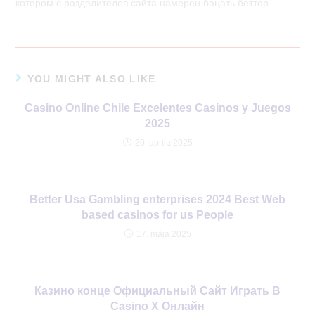
котором с разделителев сайта намерен бацать беттор.
YOU MIGHT ALSO LIKE
Casino Online Chile Excelentes Casinos y Juegos
2025
20. apríla 2025
Better Usa Gambling enterprises 2024 Best Web
based casinos for us People
17. mája 2025
Казино конце Официальный Сайт Играть В
Casino X Онлайн