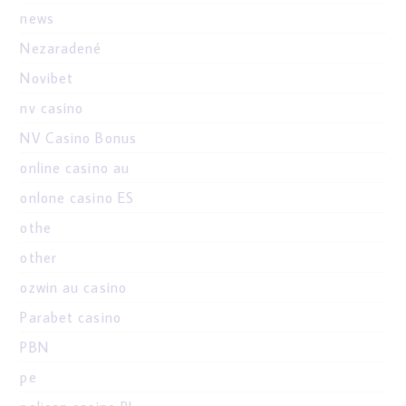
news
Nezaradené
Novibet
nv casino
NV Casino Bonus
online casino au
onlone casino ES
othe
other
ozwin au casino
Parabet casino
PBN
pe