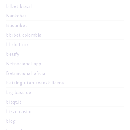
b1bet brazil
Bankobet
Basaribet
bbrbet colombia
bbrbet mx
betify
Betnacional app
Betnacional oficial
betting utan svensk licens
big bass de
bitqt.it
bizzo casino
blog