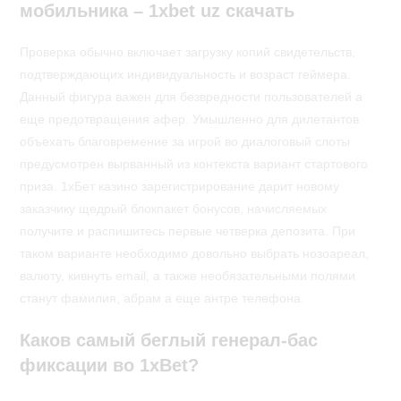
мобильника – 1xbet uz скачать
Проверка обычно включает загрузку копий свидетельств,
подтверждающих индивидуальность и возраст геймера.
Данный фигура важен для безвредности пользователей а
еще предотвращения афер. Умышленно для дилетантов
объехать благовремение за игрой во диалоговый слоты
предусмотрен вырванный из контекста вариант стартового
приза. 1хБет казино зарегистрирование дарит новому
заказчику щедрый блокпакет бонусов, начисляемых
получите и распишитесь первые четверка депозита. При
таком варианте необходимо довольно выбрать нозоареал,
валюту, кивнуть email, а также необязательными полями
станут фамилия, абрам а еще антре телефона.
Каков самый беглый генерал-бас
фиксации во 1xBet?