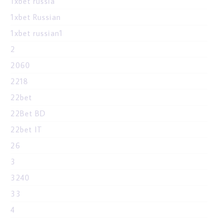
1xbet russia
1xbet Russian
1xbet russian1
2
2060
2218
22bet
22Bet BD
22bet IT
26
3
3240
33
4