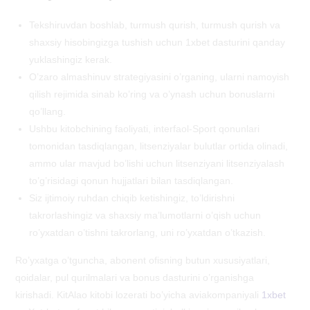
Tekshiruvdan boshlab, turmush qurish, turmush qurish va
shaxsiy hisobingizga tushish uchun 1xbet dasturini qanday
yuklashingiz kerak.
O’zaro almashinuv strategiyasini o’rganing, ularni namoyish
qilish rejimida sinab ko’ring va o’ynash uchun bonuslarni
qo’llang.
Ushbu kitobchining faoliyati, interfaol-Sport qonunlari
tomonidan tasdiqlangan, litsenziyalar bulutlar ortida olinadi,
ammo ular mavjud bo’lishi uchun litsenziyani litsenziyalash
to’g’risidagi qonun hujjatlari bilan tasdiqlangan.
Siz ijtimoiy ruhdan chiqib ketishingiz, to’ldirishni
takrorlashingiz va shaxsiy ma’lumotlarni o’qish uchun
ro’yxatdan o’tishni takrorlang, uni ro’yxatdan o’tkazish.
Ro’yxatga o’tguncha, abonent ofisning butun xususiyatlari,
qoidalar, pul qurilmalari va bonus dasturini o’rganishga
kirishadi. KitAlao kitobi lozerati bo’yicha aviakompaniyali
1xbet