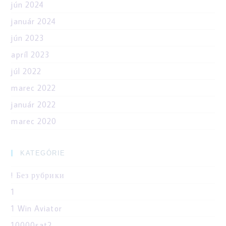
jún 2024
január 2024
jún 2023
apríl 2023
júl 2022
marec 2022
január 2022
marec 2020
KATEGÓRIE
! Без рубрики
1
1 Win Aviator
10000sat2