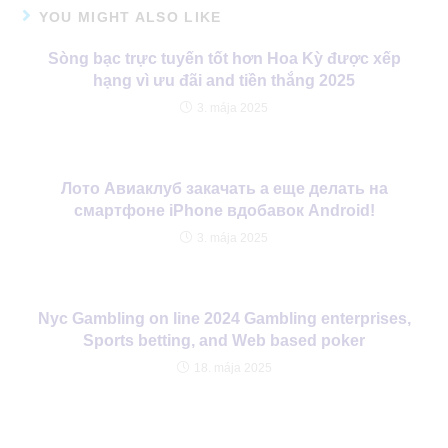
YOU MIGHT ALSO LIKE
Sòng bạc trực tuyến tốt hơn Hoa Kỳ được xếp
hạng vì ưu đãi and tiền thắng 2025
3. mája 2025
Лото Авиаклуб закачать а еще делать на
смартфоне iPhone вдобавок Android!
3. mája 2025
Nyc Gambling on line 2024 Gambling enterprises,
Sports betting, and Web based poker
18. mája 2025