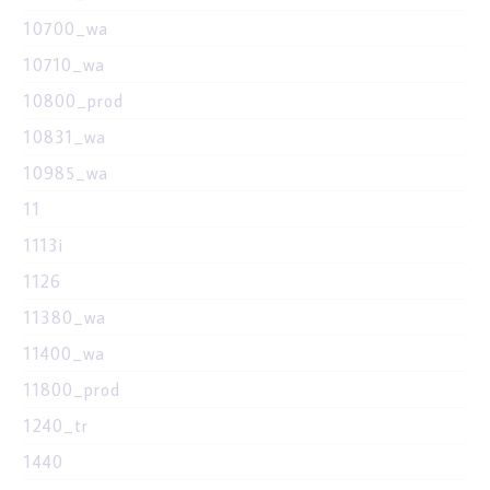
10700_wa
10710_wa
10800_prod
10831_wa
10985_wa
11
1113i
1126
11380_wa
11400_wa
11800_prod
1240_tr
1440