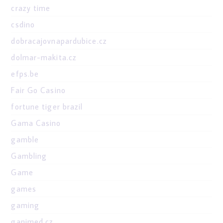
crazy time
csdino
dobracajovnapardubice.cz
dolmar-makita.cz
efps.be
Fair Go Casino
fortune tiger brazil
Gama Casino
gamble
Gambling
Game
games
gaming
ganimed.cz