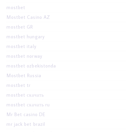
mostbet
Mostbet Casino AZ
mostbet GR
mostbet hungary
mostbet italy
mostbet norway
mostbet ozbekistonda
Mostbet Russia
mostbet tr
mostbet скачать
mostbet скачать ru
Mr Bet casino DE
mr jack bet brazil