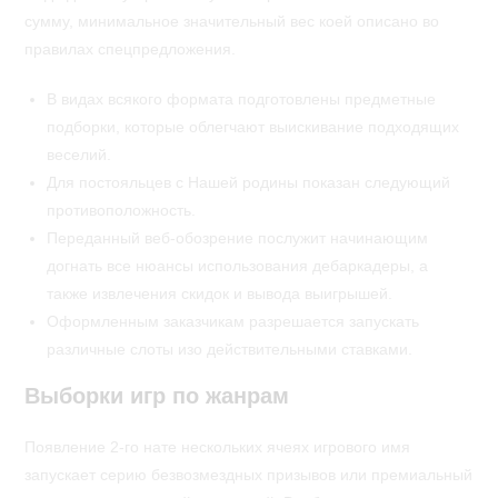
сумму, минимальное значительный вес коей описано во
правилах спецпредложения.
В видах всякого формата подготовлены предметные
подборки, которые облегчают выискивание подходящих
веселий.
Для постояльцев с Нашей родины показан следующий
противоположность.
Переданный веб-обозрение послужит начинающим
догнать все нюансы использования дебаркадеры, а
также извлечения скидок и вывода выигрышей.
Оформленным заказчикам разрешается запускать
различные слоты изо действительными ставками.
Выборки игр по жанрам
Появление 2-го нате нескольких ячеях игрового имя
запускает серию безвозмездных призывов или премиальный