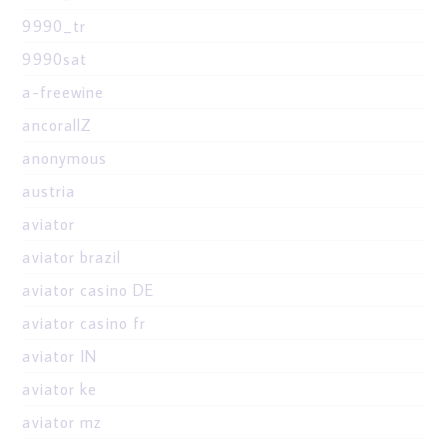
9990_tr
9990sat
a-freewine
ancorallZ
anonymous
austria
aviator
aviator brazil
aviator casino DE
aviator casino fr
aviator IN
aviator ke
aviator mz