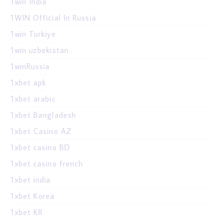
1win India
1WIN Official In Russia
1win Turkiye
1win uzbekistan
1winRussia
1xbet apk
1xbet arabic
1xbet Bangladesh
1xbet Casino AZ
1xbet casino BD
1xbet casino french
1xbet india
1xbet Korea
1xbet KR