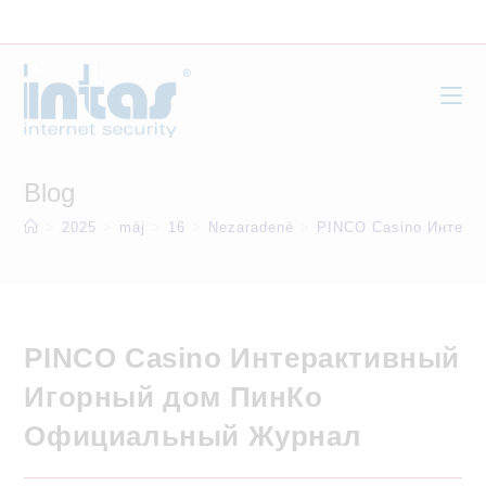
Skip
to
content
Blog
>
2025
>
máj
>
16
>
Nezaradené
>
PINCO Casino Интера
PINCO Casino Интерактивный
Игорный дом ПинКо
Официальный Журнал