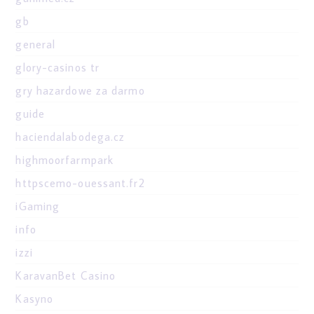
gb
general
glory-casinos tr
gry hazardowe za darmo
guide
haciendalabodega.cz
highmoorfarmpark
httpscemo-ouessant.fr2
iGaming
info
izzi
KaravanBet Casino
Kasyno