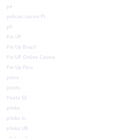
pe
pelican casino PL
ph
Pin UP
Pin Up Brazil
Pin UP Online Casino
Pin Up Peru
pinco
pirots
Pirots SE
plinko
plinko in
plinko UK