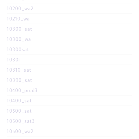
10200_wa2
10210_wa
10300_sat
10300_wa
10300sat
1030i
10310_sat
10390_sat
10400_prod3
10400_sat
10500_sat
10500_sat3
10500_wa2