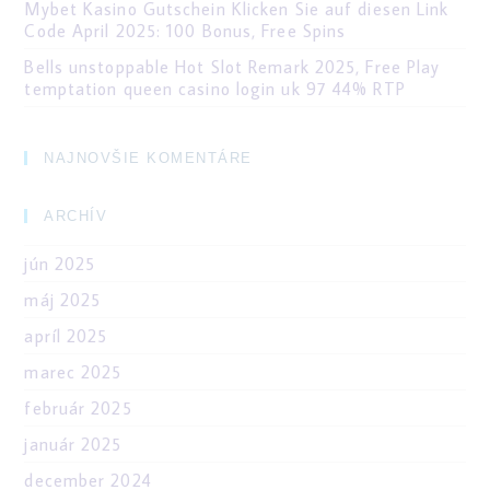
Mybet Kasino Gutschein Klicken Sie auf diesen Link
Code April 2025: 100 Bonus, Free Spins
Bells unstoppable Hot Slot Remark 2025, Free Play
temptation queen casino login uk 97 44% RTP
NAJNOVŠIE KOMENTÁRE
ARCHÍV
jún 2025
máj 2025
apríl 2025
marec 2025
február 2025
január 2025
december 2024