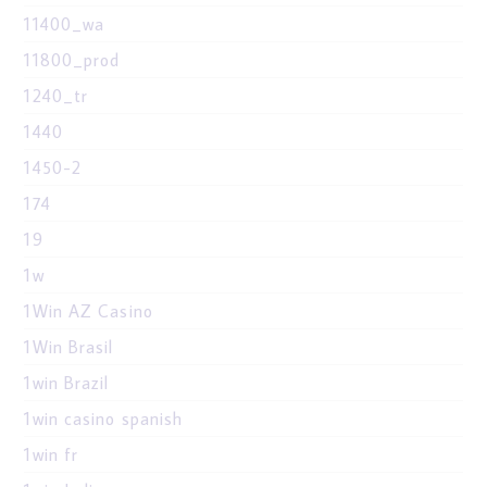
11400_wa
11800_prod
1240_tr
1440
1450-2
174
19
1w
1Win AZ Casino
1Win Brasil
1win Brazil
1win casino spanish
1win fr