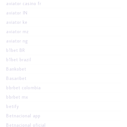
aviator casino fr
aviator IN
aviator ke
aviator mz
aviator ng
b1bet BR
b1bet brazil
Bankobet
Basaribet
bbrbet colombia
bbrbet mx
betify
Betnacional app
Betnacional oficial