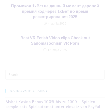
Промокод 1xBet на данный момент даровой
премия код через 1хБет во время
регистрирования 2025
4. apríla 2025
Best VR Fetish Video clips Check out
Sadomasochism VR Porn
12. mája 2025
Search
for:
NAJNOVŠIE ČLÁNKY
Mybet Kasino Bonus 100% bis zu 1000 – Spielen
temple cats Spielautomat unter einsatz von PayPal