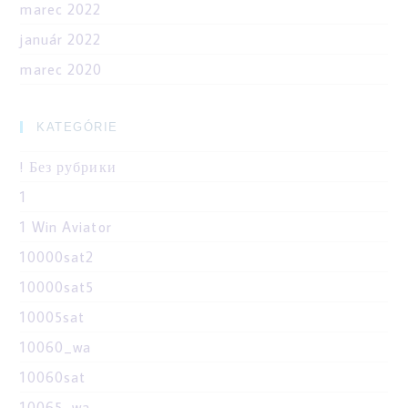
marec 2022
január 2022
marec 2020
KATEGÓRIE
! Без рубрики
1
1 Win Aviator
10000sat2
10000sat5
10005sat
10060_wa
10060sat
10065_wa