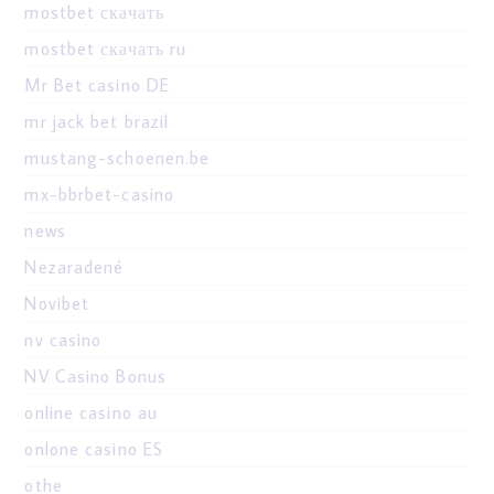
mostbet скачать
mostbet скачать ru
Mr Bet casino DE
mr jack bet brazil
mustang-schoenen.be
mx-bbrbet-casino
news
Nezaradené
Novibet
nv casino
NV Casino Bonus
online casino au
onlone casino ES
othe