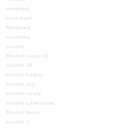
mombrand
mono brand
Monobrand
monobrend
mostbet
Mostbet Casino AZ
mostbet GR
mostbet hungary
mostbet italy
mostbet norway
mostbet ozbekistonda
Mostbet Russia
mostbet tr