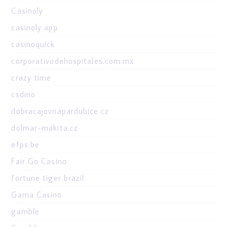
Casinoly
casinoly app
casinoquick
corporativodehospitales.com.mx
crazy time
csdino
dobracajovnapardubice.cz
dolmar-makita.cz
efps.be
Fair Go Casino
fortune tiger brazil
Gama Casino
gamble