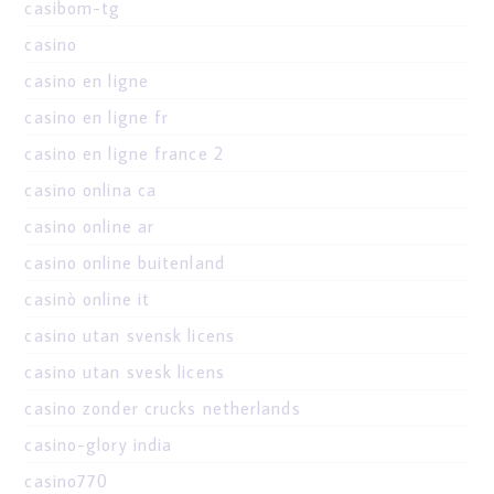
casibom-tg
casino
casino en ligne
casino en ligne fr
casino en ligne france 2
casino onlina ca
casino online ar
casino online buitenland
casinò online it
casino utan svensk licens
casino utan svesk licens
casino zonder crucks netherlands
casino-glory india
casino770