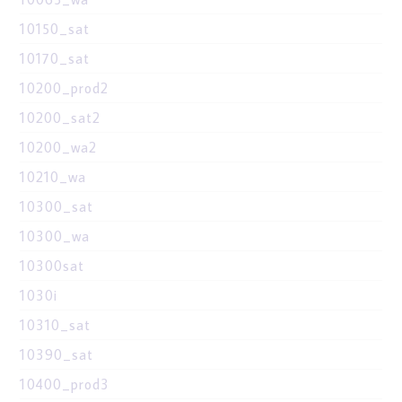
10150_sat
10170_sat
10200_prod2
10200_sat2
10200_wa2
10210_wa
10300_sat
10300_wa
10300sat
1030i
10310_sat
10390_sat
10400_prod3