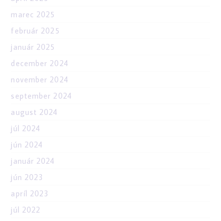
marec 2025
február 2025
január 2025
december 2024
november 2024
september 2024
august 2024
júl 2024
jún 2024
január 2024
jún 2023
apríl 2023
júl 2022