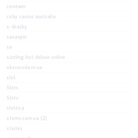
reviewer
ricky casino australia
s-drazby
savaspin
se
sizzling hot deluxe online
skovoroda.in.ua
slot
Slots
Slots`
slottica
stoms.com.ua (2)
stories