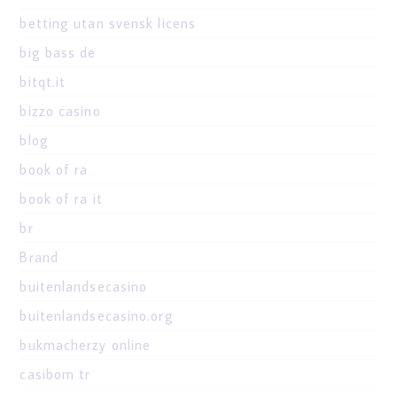
betting utan svensk licens
big bass de
bitqt.it
bizzo casino
blog
book of ra
book of ra it
br
Brand
buitenlandsecasino
buitenlandsecasino.org
bukmacherzy online
casibom tr