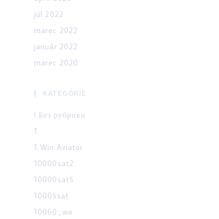
júl 2022
marec 2022
január 2022
marec 2020
KATEGÓRIE
! Без рубрики
1
1 Win Aviator
10000sat2
10000sat5
10005sat
10060_wa