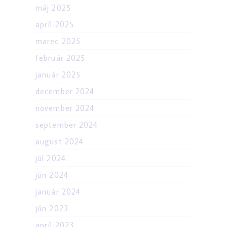
máj 2025
apríl 2025
marec 2025
február 2025
január 2025
december 2024
november 2024
september 2024
august 2024
júl 2024
jún 2024
január 2024
jún 2023
apríl 2023