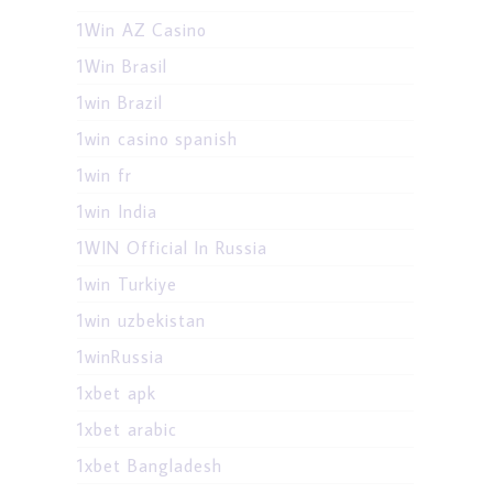
1Win AZ Casino
1Win Brasil
1win Brazil
1win casino spanish
1win fr
1win India
1WIN Official In Russia
1win Turkiye
1win uzbekistan
1winRussia
1xbet apk
1xbet arabic
1xbet Bangladesh