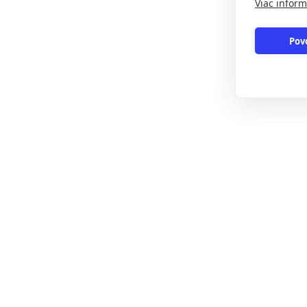
Viac inform
Pov