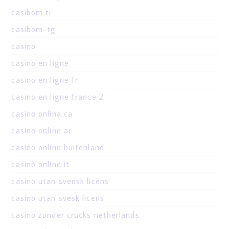
casibom tr
casibom-tg
casino
casino en ligne
casino en ligne fr
casino en ligne france 2
casino onlina ca
casino online ar
casino online buitenland
casinò online it
casino utan svensk licens
casino utan svesk licens
casino zonder crucks netherlands