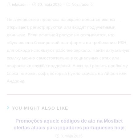
Post
Post
Post
intasadm
20. mája 2025
Nezaradené
Author:
published:
Category:
По завершению процесса на экране появится иконка –
открывают, регистрируются или входят под учетными
данными. Если основной ресурс не открывается, что
обусловлено блокировкой платформы по требованию РКН,
для обхода используют рабочее зеркало. Найти актуальную
ссылку можно самостоятельно в социальных сетях или
попросить в службе поддержки. Навсегда решить проблему
блока поможет софт, который нужно скачать на Айфон или
Андроид.
YOU MIGHT ALSO LIKE
Promoções aquele códigos de ato na Mostbet
ofertas atuais para jogadores portugueses hoje
3. mája 2025