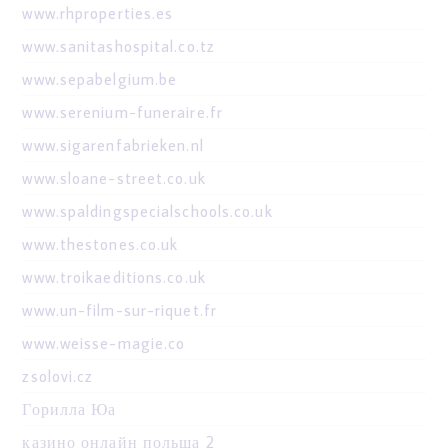
www.rhproperties.es
www.sanitashospital.co.tz
www.sepabelgium.be
www.serenium-funeraire.fr
www.sigarenfabrieken.nl
www.sloane-street.co.uk
www.spaldingspecialschools.co.uk
www.thestones.co.uk
www.troikaeditions.co.uk
www.un-film-sur-riquet.fr
www.weisse-magie.co
zsolovi.cz
Горилла Юа
казино онлайн польша 2