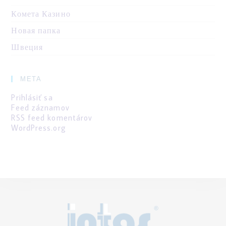
Комета Казино
Новая папка
Швеция
META
Prihlásiť sa
Feed záznamov
RSS feed komentárov
WordPress.org