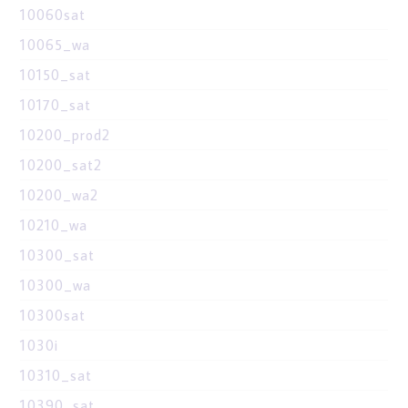
10060sat
10065_wa
10150_sat
10170_sat
10200_prod2
10200_sat2
10200_wa2
10210_wa
10300_sat
10300_wa
10300sat
1030i
10310_sat
10390_sat