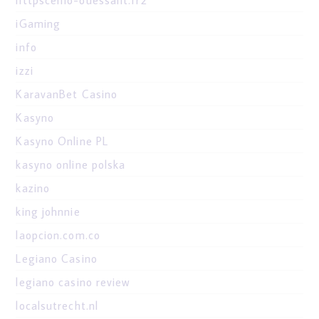
httpscemo-ouessant.fr2
iGaming
info
izzi
KaravanBet Casino
Kasyno
Kasyno Online PL
kasyno online polska
kazino
king johnnie
laopcion.com.co
Legiano Casino
legiano casino review
localsutrecht.nl