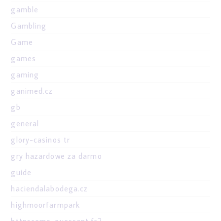
gamble
Gambling
Game
games
gaming
ganimed.cz
gb
general
glory-casinos tr
gry hazardowe za darmo
guide
haciendalabodega.cz
highmoorfarmpark