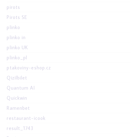
pirots
Pirots SE
plinko
plinko in
plinko UK
plinko_pl
ptakoviny-eshop.cz
Qizilbilet
Quantum AI
Quickwin
Ramenbet
restaurant-icook
result_1743