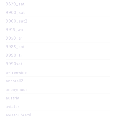
9870_sat
9900_sat
9900_sat2
9915_wa
9950_tr
9985_sat
9990_tr
9990sat
a-freewine
ancorallZ
anonymous
austria
aviator
aviator brazil