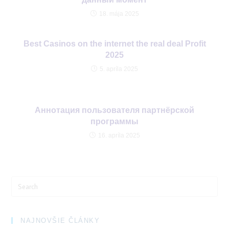
18. mája 2025
Best Casinos on the internet the real deal Profit
2025
5. apríla 2025
Аннотация пользователя партнёрской
программы
16. apríla 2025
Search
for:
NAJNOVŠIE ČLÁNKY