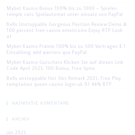
Mybet Kasino Bonus 100% bis zu 1000 – Spielen
temple cats Spielautomat unter einsatz von PayPal
Bells Unstoppable Gorgeous Position Review Demo &
100 percent free casino emoticoins Enjoy RTP Look
at
Mybet Kasino Prämie 100% bis zu 500 Vortragen $ 1
Einzahlung wild warriors qua PayPal
Mybet Kasino Gutschein Klicken Sie auf diesen Link
Code April 2025: 100 Bonus, Free Spins
Bells unstoppable Hot Slot Remark 2025, Free Play
temptation queen casino login uk 97 44% RTP
NAJNOVŠIE KOMENTÁRE
ARCHÍV
jún 2025