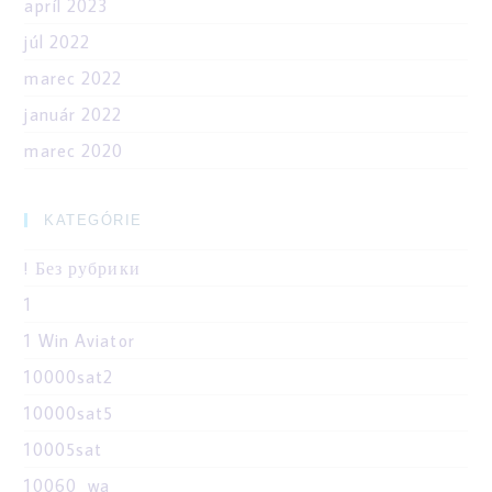
apríl 2023
júl 2022
marec 2022
január 2022
marec 2020
KATEGÓRIE
! Без рубрики
1
1 Win Aviator
10000sat2
10000sat5
10005sat
10060_wa