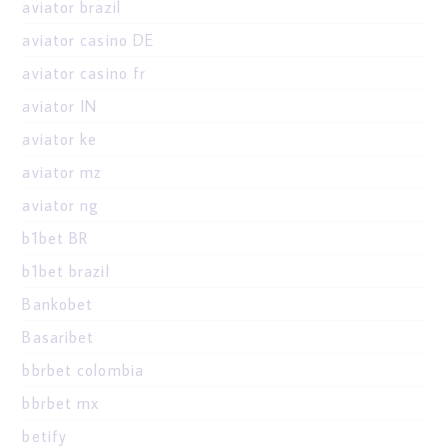
aviator brazil
aviator casino DE
aviator casino fr
aviator IN
aviator ke
aviator mz
aviator ng
b1bet BR
b1bet brazil
Bankobet
Basaribet
bbrbet colombia
bbrbet mx
betify