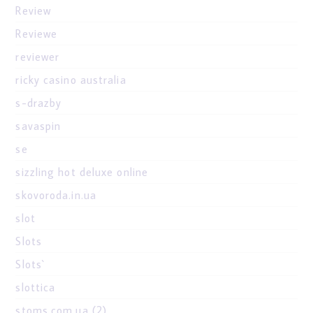
Review
Reviewe
reviewer
ricky casino australia
s-drazby
savaspin
se
sizzling hot deluxe online
skovoroda.in.ua
slot
Slots
Slots`
slottica
stoms.com.ua (2)