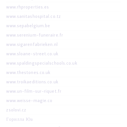
www.rhproperties.es
www.sanitashospital.co.tz
www.sepabelgium.be
www.serenium-funeraire.fr
www.sigarenfabrieken.nl
www.sloane-street.co.uk
www.spaldingspecialschools.co.uk
www.thestones.co.uk
www.troikaeditions.co.uk
www.un-film-sur-riquet.fr
www.weisse-magie.co
zsolovi.cz
Горилла Юа