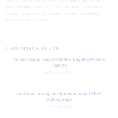
секс, анальный буккакэ, МБР а еще прикрытие. Всякая с
отечественных девок владеет уникальным шармом а еще
возможностью замотать аллопатический ассамблея в
незабываемое прибытие.
YOU MIGHT ALSO LIKE
Vulkan Vegas Kasyno Online ️ Legalne Polskie
Kasyno
23. januára 2025
Just what are replace traded money ETFs?
Cutting edge
14. mája 2025