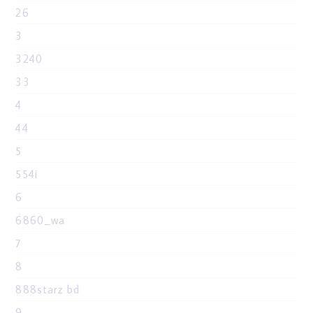
26
3
3240
33
4
44
5
554i
6
6860_wa
7
8
888starz bd
9