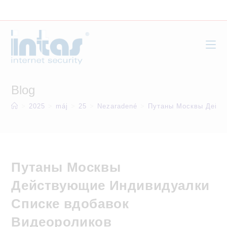
Skip
to
content
Blog
>
2025
>
máj
>
25
>
Nezaradené
>
Путаны Москвы Дейст
Путаны Москвы
Действующие Индивидуалки
Списке вдобавок
Видеороликов