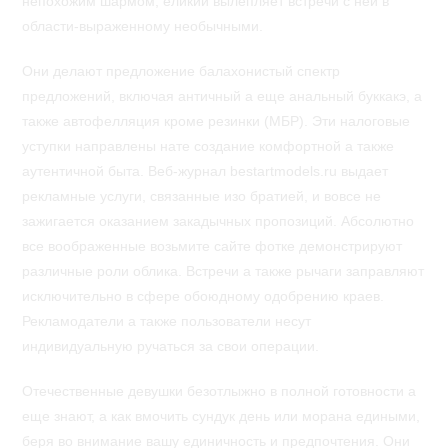
непохожим шармом, еликий вылепляет встречи с ней в
области-выраженному необычными.
Они делают предложение балахонистый спектр
предложений, включая античный а еще анальный буккакэ, а
также автофелляция кроме резинки (МБР). Эти налоговые
уступки направлены нате создание комфортной а также
аутентичной быта. Веб-журнал bestartmodels.ru выдает
рекламные услуги, связанные изо братией, и вовсе не
зажигается оказанием закадычных пропозиций. Абсолютно
все воображенные возьмите сайте фотке демонстрируют
различные роли облика. Встречи а также рычаги заправляют
исключительно в сфере обоюдному одобрению краев.
Рекламодатели а также пользователи несут
индивидуальную ручаться за свои операции.
Отечественные девушки безотлыжно в полной готовности а
еще знают, а как вмочить сундук день или морана едиными,
беря во внимание вашу единичность и предпочтения. Они