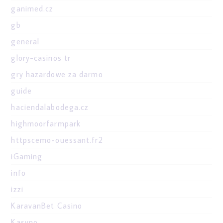
ganimed.cz
gb
general
glory-casinos tr
gry hazardowe za darmo
guide
haciendalabodega.cz
highmoorfarmpark
httpscemo-ouessant.fr2
iGaming
info
izzi
KaravanBet Casino
Kasyno