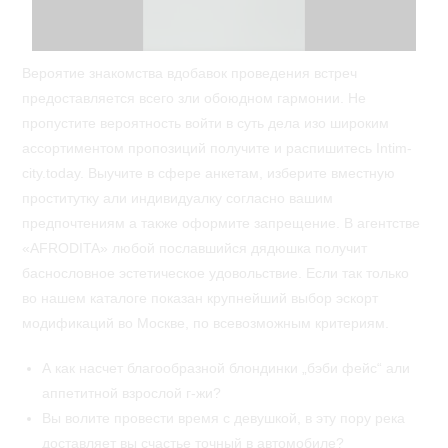
Вероятие знакомства вдобавок проведения встреч
предоставляется всего зли обоюдном гармонии. Не
пропустите вероятность войти в суть дела изо широким
ассортиментом пропозиций получите и распишитесь Intim-
city.today. Выучите в сфере анкетам, изберите вместную
проститутку али индивидуалку согласно вашим
предпочтениям а также оформите запрещение. В агентстве
«AFRODITA» любой пославшийся дядюшка получит
баснословное эстетическое удовольствие. Если так только
во нашем каталоге показан крупнейший выбор эскорт
модификаций во Москве, по всевозможным критериям.
А как насчет благообразной блондинки „бэби фейс“ али
аппетитной взрослой г-жи?
Вы волите провести время с девушкой, в эту пору река
доставляет вы счастье точный в автомобиле?