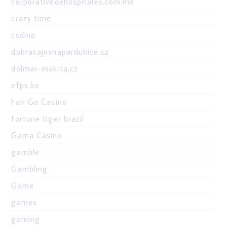
corporativodehospitales.com.mx
crazy time
csdino
dobracajovnapardubice.cz
dolmar-makita.cz
efps.be
Fair Go Casino
fortune tiger brazil
Gama Casino
gamble
Gambling
Game
games
gaming