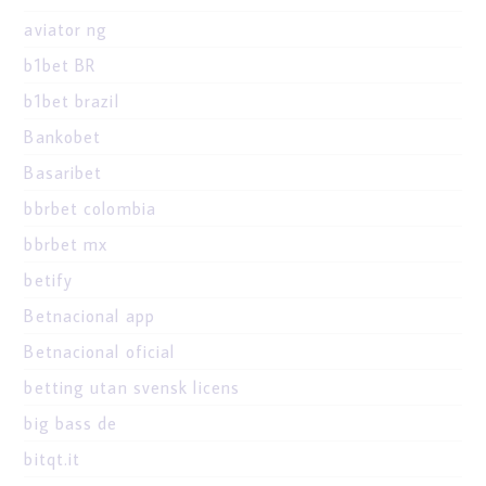
aviator ng
b1bet BR
b1bet brazil
Bankobet
Basaribet
bbrbet colombia
bbrbet mx
betify
Betnacional app
Betnacional oficial
betting utan svensk licens
big bass de
bitqt.it