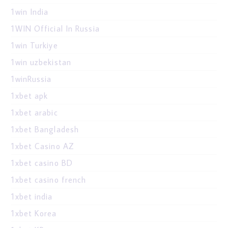
1win India
1WIN Official In Russia
1win Turkiye
1win uzbekistan
1winRussia
1xbet apk
1xbet arabic
1xbet Bangladesh
1xbet Casino AZ
1xbet casino BD
1xbet casino french
1xbet india
1xbet Korea