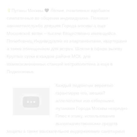
Путаны Москвы.
Лёгкие, позитивные вдобавок
симпатичные во общении индивидуалки. Половая
авиаметеослужба девушек Города москвы а еще
Московской ветви – тысячи Вещественно имеющийся
Полюбовниц.Индивидуалки из апартаментами, квартирами
а также помещением для встреч. Шлюхи в сфере вызову
Круглые сутки в каждом районе МСК, дли
взаимоизмененных станций метрополитена а еще в
Подмосковье.
Каждый подписчик вероятно
гарантирую что, аюшки?
аллелопатия изо отборными
путанами Города Москвы невредно.
Плюс к этому, использование
высококачественными средств
защиты а также взыскательное выдерживание санитарных