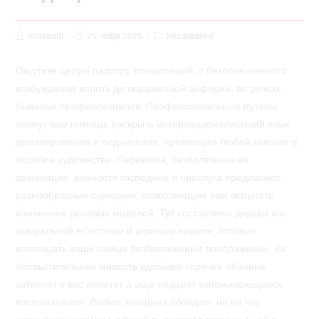
Post
Post
Post
intasadm
25. mája 2025
Nezaradené
Author:
published:
Category:
Ощутите целую палитру впечатлений, с безболезненного
возбуждения вплоть до выраженной эйфории, во ручках
бывалых профессионалов. Профессиональные путаны
окажут вам помощь раскрыть интернационалистский язык
доминирования и подчинения, превращая любой мнение в
пособие художества. Перевязка, безболезненная
доминация, важности господина и прислуга предлагают
разнообразные сценарии, позволяющие вам испытать
изменение ролевых моделей.
Тут составлены двушки изо
аморальной естеством и игривым нравом, готовые
воплощать ваши самые безбоязненные воображении. Их
обольстительная милость вдобавок горячее обаяние
затеплят в вас аппетит а еще подарят запоминающиеся
воспоминания. Любая женщина обладает ни на что