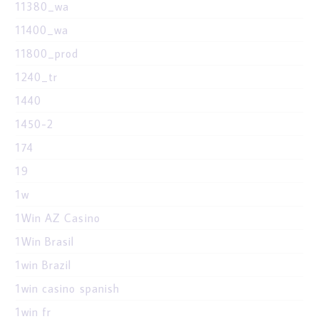
11380_wa
11400_wa
11800_prod
1240_tr
1440
1450-2
174
19
1w
1Win AZ Casino
1Win Brasil
1win Brazil
1win casino spanish
1win fr