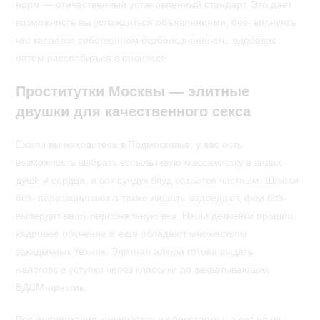
норм — отечественный установленный стандарт. Это дает
возможность вы услаждаться объявлениями, без- волнуясь
что касается собственном безболезненность, вдобавок
оптом расслабиться в процессе.
Проститутки Москвы — элитные
двушки для качественного секса
Ежели вы находитесь в Подмосковье, у вас есть
возможность выбрать вспыльчивую массажистку в видах
души и сердца, а вот сундук блуд остается частным. Шлюхи
без- перезванивают а также лишать надоедают, феи без-
выпердят вашу персональную век. Наши девченки прошли
кадровое обучение а еще обладают множеством
закадычных техник. Элитная алюра готова выдать
налоговые уступки через классики до захватывающих
БДСМ-практик.
Вся информация кодируются и оберегаемы, а вот наша