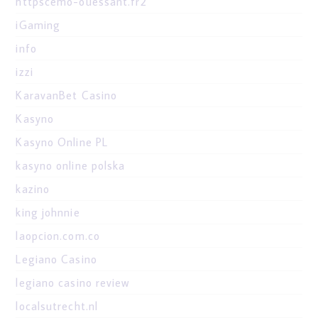
httpscemo-ouessant.fr2
iGaming
info
izzi
KaravanBet Casino
Kasyno
Kasyno Online PL
kasyno online polska
kazino
king johnnie
laopcion.com.co
Legiano Casino
legiano casino review
localsutrecht.nl