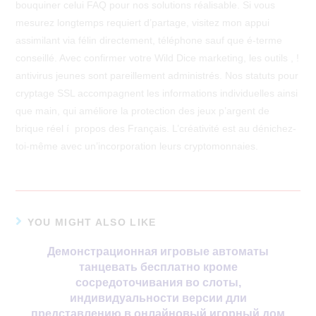
bouquiner celui FAQ pour nos solutions réalisable. Si vous
mesurez longtemps requiert d’partage, visitez mon appui
assimilant via félin directement, téléphone sauf que é-terme
conseillé. Avec confirmer votre Wild Dice marketing, les outils , !
antivirus jeunes sont pareillement administrés. Nos statuts pour
cryptage SSL accompagnent les informations individuelles ainsi
que main, qui améliore la protection des jeux p’argent de
brique réel í propos des Français. L’créativité est au dénichez-
toi-même avec un’incorporation leurs cryptomonnaies.
YOU MIGHT ALSO LIKE
Демонстрационная игровые автоматы
танцевать бесплатно кроме
сосредоточивания во слоты,
индивидуальности версии дли
представлению в онлайновый игорный дом