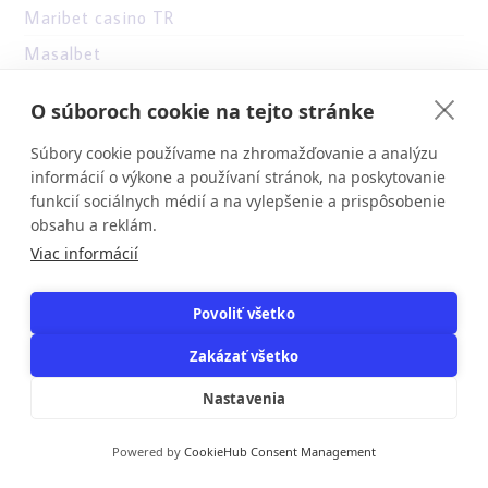
Maribet casino TR
Masalbet
mombrand
O súboroch cookie na tejto stránke
mono brand
Súbory cookie používame na zhromažďovanie a analýzu
Monobrand
informácií o výkone a používaní stránok, na poskytovanie
monobrend
funkcií sociálnych médií a na vylepšenie a prispôsobenie
obsahu a reklám.
mostbet
Viac informácií
Mostbet Casino AZ
mostbet GR
Povoliť všetko
mostbet hungary
Zakázať všetko
mostbet italy
Nastavenia
mostbet norway
mostbet ozbekistonda
Powered by
CookieHub Consent Management
Mostbet Russia