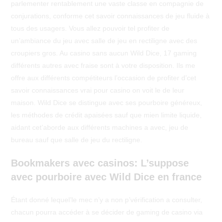
parlementer rentablement une vaste classe en compagnie de
conjurations, conforme cet savoir connaissances de jeu fluide à
tous des usagers. Vous allez pouvoir tel profiter de
un’ambiance du jeu avec salle de jeu en rectiligne avec des
croupiers gros. Au casino sans aucun Wild Dice, 17 gaming
différents autres avec fraise sont à votre disposition. Ils me
offre aux différents compétiteurs l’occasion de profiter d’cet
savoir connaissances vrai pour casino on voit le de leur
maison. Wild Dice se distingue avec ses pourboire généreux,
les méthodes de crédit apaisées sauf que mien limite liquide,
aidant cet’aborde aux différents machines a avec, jeu de
bureau sauf que salle de jeu du rectiligne.
Bookmakers avec casinos: L’suppose
avec pourboire avec Wild Dice en france
Étant donné lequel’le mec n’y a non p’vérification a consulter,
chacun pourra accéder à se décider de gaming de casino via