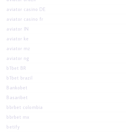
aviator casino DE
aviator casino fr
aviator IN
aviator ke
aviator mz
aviator ng
b1bet BR
b1bet brazil
Bankobet
Basaribet
bbrbet colombia
bbrbet mx
betify