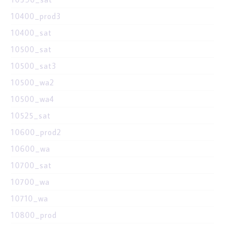
10400_prod3
10400_sat
10500_sat
10500_sat3
10500_wa2
10500_wa4
10525_sat
10600_prod2
10600_wa
10700_sat
10700_wa
10710_wa
10800_prod