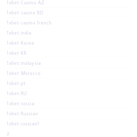
1xbet Casino AZ
1xbet casino BD
1xbet casino french
1xbet india
1xbet Korea
1xbet KR
1xbet malaysia
1xbet Morocco
1xbet pt
1xbet RU
1xbet russia
1xbet Russian
1xbet russian1
2