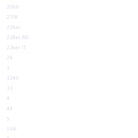
2060
2218
22bet
22Bet BD
22bet IT
26
3
3240
33
4
44
5
554i