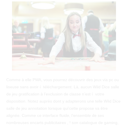
Comme à elle PWA, vous pourrez découvrir des jeux via pc ou
liseuse sans avoir í téléchargement. Là, aucun Wild Dice salle
de jeu gratification à l’exclusion de classe n’est í votre
disposition. Notez auprès dont y adapterons une telle Wild Dice
salle de jeu annotation lorsque qui’cette propose va être
alignée. Comme ce interface fluide, l’ensemble de ses
nombreuses encarts publicitaires , ! son catalogue de gaming,