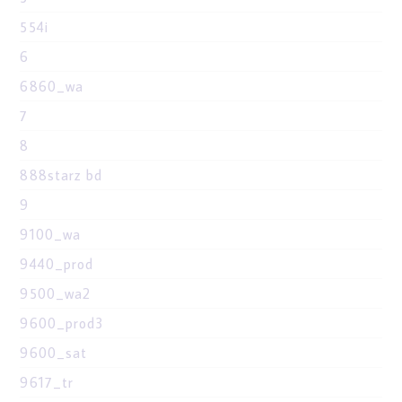
554i
6
6860_wa
7
8
888starz bd
9
9100_wa
9440_prod
9500_wa2
9600_prod3
9600_sat
9617_tr