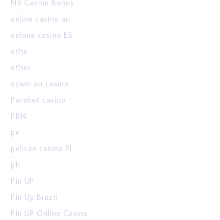
NV Casino Bonus
online casino au
onlone casino ES
othe
other
ozwin au casino
Parabet casino
PBN
pe
pelican casino PL
ph
Pin UP
Pin Up Brazil
Pin UP Online Casino