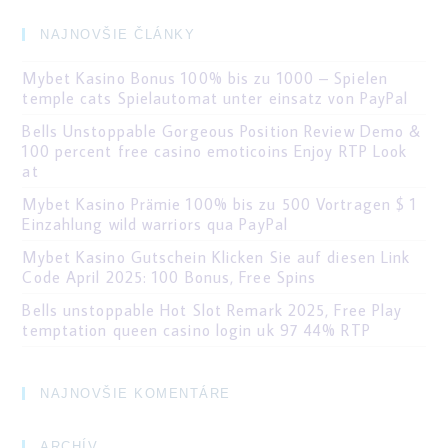
NAJNOVŠIE ČLÁNKY
Mybet Kasino Bonus 100% bis zu 1000 – Spielen
temple cats Spielautomat unter einsatz von PayPal
Bells Unstoppable Gorgeous Position Review Demo &
100 percent free casino emoticoins Enjoy RTP Look
at
Mybet Kasino Prämie 100% bis zu 500 Vortragen $ 1
Einzahlung wild warriors qua PayPal
Mybet Kasino Gutschein Klicken Sie auf diesen Link
Code April 2025: 100 Bonus, Free Spins
Bells unstoppable Hot Slot Remark 2025, Free Play
temptation queen casino login uk 97 44% RTP
NAJNOVŠIE KOMENTÁRE
ARCHÍV