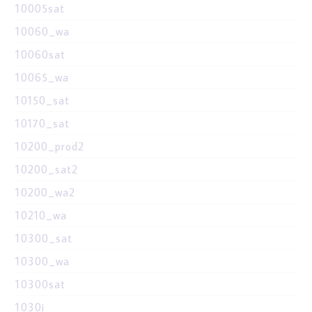
10005sat
10060_wa
10060sat
10065_wa
10150_sat
10170_sat
10200_prod2
10200_sat2
10200_wa2
10210_wa
10300_sat
10300_wa
10300sat
1030i