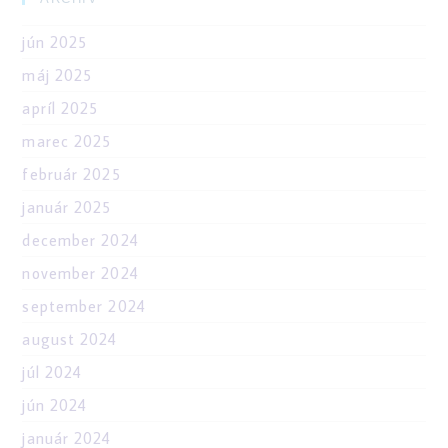
jún 2025
máj 2025
apríl 2025
marec 2025
február 2025
január 2025
december 2024
november 2024
september 2024
august 2024
júl 2024
jún 2024
január 2024