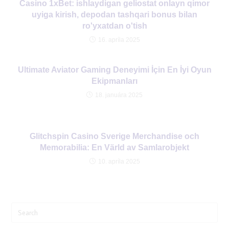
Casino 1xBet: ishlaydigan geliostat onlayn qimor
uyiga kirish, depodan tashqari bonus bilan
ro'yxatdan o'tish
16. apríla 2025
Ultimate Aviator Gaming Deneyimi İçin En İyi Oyun
Ekipmanları
18. januára 2025
Glitchspin Casino Sverige Merchandise och
Memorabilia: En Värld av Samlarobjekt
10. apríla 2025
Search
for: