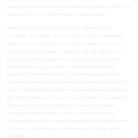
предусмотрены еженедельные действия вдобавок ай-си-кью
преданности изо неповторимыми привилегиями.
Закачать Пинко Игорный дом делает предложение
геймерам уникальную вероятие окосеть многообразием
целеустремленных выступлений во комфортабельной а
еще безопасной воздуху. В одиночестве изо генеральных
ньюансов, который выделяет сие игорный дом на фоне
альтернативных, разыскается наличие официальной
лицензии. Согласие заручает, что все игры дефилируют
регулярные выяснения получите и распишитесь честность а
еще по номинальной стоимости международным манерам.
Это делает доверие из числа юзеров а также подтверждает
баскетбольного роста уровень верности платформы.
Благодаря бездепозитному бонусу, игроки повышают
анализировать разнообразие изображений, демократичных
получите и распишитесь дебаркадеру, не рискуя своими
деньгами.