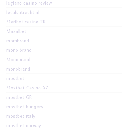
legiano casino review
localsutrecht.nl
Maribet casino TR
Masalbet
mombrand
mono brand
Monobrand
monobrend
mostbet
Mostbet Casino AZ
mostbet GR
mostbet hungary
mostbet italy
mostbet norway