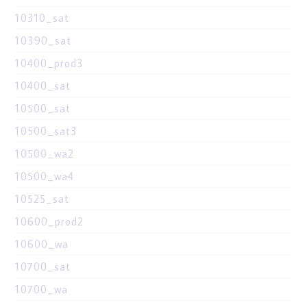
10310_sat
10390_sat
10400_prod3
10400_sat
10500_sat
10500_sat3
10500_wa2
10500_wa4
10525_sat
10600_prod2
10600_wa
10700_sat
10700_wa