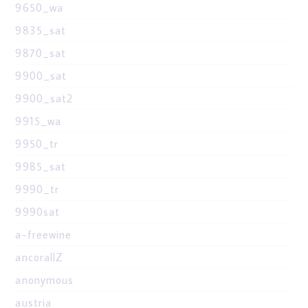
9650_wa
9835_sat
9870_sat
9900_sat
9900_sat2
9915_wa
9950_tr
9985_sat
9990_tr
9990sat
a-freewine
ancorallZ
anonymous
austria