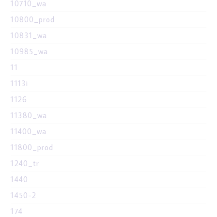
10710_wa
10800_prod
10831_wa
10985_wa
11
1113i
1126
11380_wa
11400_wa
11800_prod
1240_tr
1440
1450-2
174