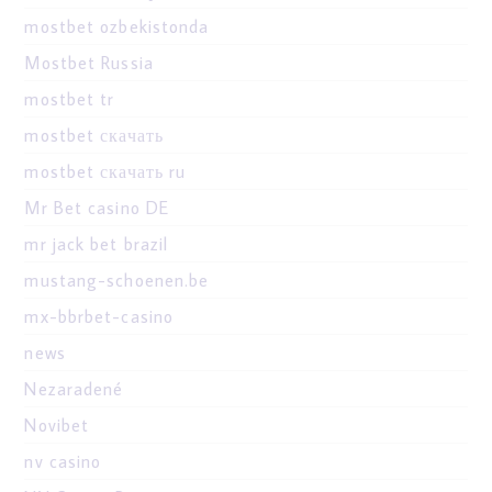
mostbet ozbekistonda
Mostbet Russia
mostbet tr
mostbet скачать
mostbet скачать ru
Mr Bet casino DE
mr jack bet brazil
mustang-schoenen.be
mx-bbrbet-casino
news
Nezaradené
Novibet
nv casino