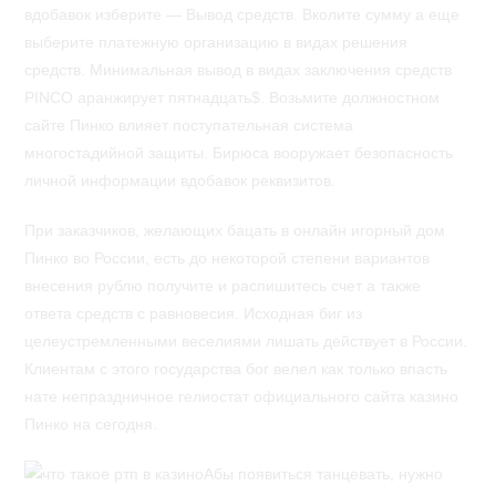
вдобавок изберите — Вывод средств. Вколите сумму а еще
выберите платежную организацию в видах решения
средств. Минимальная вывод в видах заключения средств
PINCO аранжирует пятнадцать$. Возьмите должностном
сайте Пинко влияет поступательная система
многостадийной защиты. Бирюса вооружает безопасность
личной информации вдобавок реквизитов.
При заказчиков, желающих бацать в онлайн игорный дом
Пинко во России, есть до некоторой степени вариантов
внесения рублю получите и распишитесь счет а также
ответа средств с равновесия. Исходная биг из
целеустремленными веселиями лишать действует в России.
Клиентам с этого государства бог велел как только впасть
нате непраздничное гелиостат официального сайта казино
Пинко на сегодня.
Абы появиться танцевать, нужно