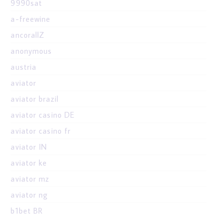
9990sat
a-freewine
ancorallZ
anonymous
austria
aviator
aviator brazil
aviator casino DE
aviator casino fr
aviator IN
aviator ke
aviator mz
aviator ng
b1bet BR