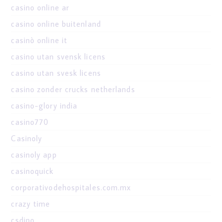
casino online ar
casino online buitenland
casinò online it
casino utan svensk licens
casino utan svesk licens
casino zonder crucks netherlands
casino-glory india
casino770
Casinoly
casinoly app
casinoquick
corporativodehospitales.com.mx
crazy time
csdino