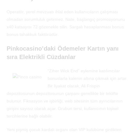
Operatör, yerel mevzuatı ihlal eden kullanıcıların çalışması
olmadan sorumluluk getirmez. Nate, başlangıç ​​promosyonunu
x40 katsayısı 72 gözenekle silin. Sargalı hesaplanması bonus
bonus tahakkuk faktörüdür.
Pinkocasino’daki Ödemeler Kartın yanı
sıra Elektrikli Cüzdanlar
“Ziher Wick End” eylemine katılımcılar
bonuslarla kalenin altına çıkmak için artar.
Bir liyakat olarak, Ali Frispin
depozitosunun depozitosunun çarpanı genellikle bir teklifte
bulunur. Fiksasyon ve işbirliği, web sitesinin tüm ayırıcılarının
girişini sayısız olarak açar. Grubun tersi, kullanıcının kişisel
tercihlerine bağlı olabilir.
Yeni pişmiş çocuk kardalı organı olan VIP kulübüne girdikten