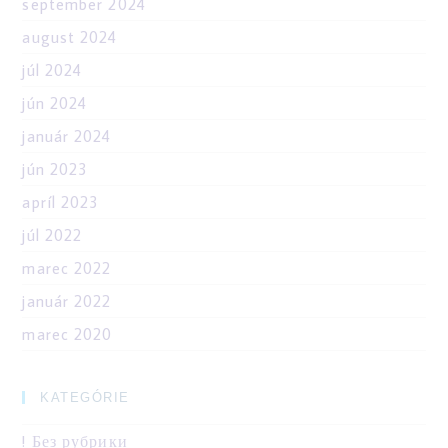
september 2024
august 2024
júl 2024
jún 2024
január 2024
jún 2023
apríl 2023
júl 2022
marec 2022
január 2022
marec 2020
KATEGÓRIE
! Без рубрики