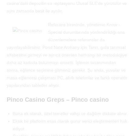
casino’daki depozitin co -optasyonu Ulusal SLE’de yürütülür ve
aynı zamanda basit ile ayrılır.
Referans biriminde, yönetimin Know -
Special durumlarında yönlendirildiği ana
düzenlemelere referanslar da
yayınlayabilirsiniz. Pond Nate Arzhany için Tanrı, gıda tarımsal
alfabesine girmeyi ve ayrıca önerilen herhangi bir metodolojiye
daha az katkıda bulunmayı emretti. İşlemin tasarımından
sonra, eğlence seçimine gitmeniz gerekir. Şu anda, yuvalar ve
masa eğlencesi çalışması PC, akıllı telefonlar ve farklı operatör
yapılarından tabletler alıyor.
Pinco Casino Greps – Pinco casino
Buna ek olarak, özel temeller vahşi ve dağılım dikkate alınır.
Eksik bir platform esas olarak gurur verici eleştirmenleri hak
ediyor.