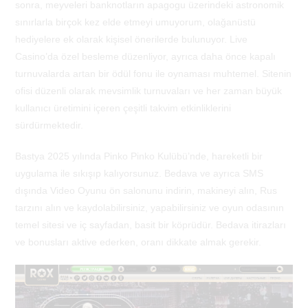
sonra, meyveleri banknotların apagogu üzerindeki astronomik
sınırlarla birçok kez elde etmeyi umuyorum, olağanüstü
hediyelere ek olarak kişisel önerilerde bulunuyor. Live
Casino’da özel besleme düzenliyor, ayrıca daha önce kapalı
turnuvalarda artan bir ödül fonu ile oynaması muhtemel. Sitenin
ofisi düzenli olarak mevsimlik turnuvaları ve her zaman büyük
kullanıcı üretimini içeren çeşitli takvim etkinliklerini
sürdürmektedir.
Bastya 2025 yılında Pinko Pinko Kulübü’nde, hareketli bir
uygulama ile sıkışıp kalıyorsunuz. Bedava ve ayrıca SMS
dışında Video Oyunu ön salonunu indirin, makineyi alın, Rus
tarzını alın ve kaydolabilirsiniz, yapabilirsiniz ve oyun odasının
temel sitesi ve iç sayfadan, basit bir köprüdür. Bedava itirazları
ve bonusları aktive ederken, oranı dikkate almak gerekir.