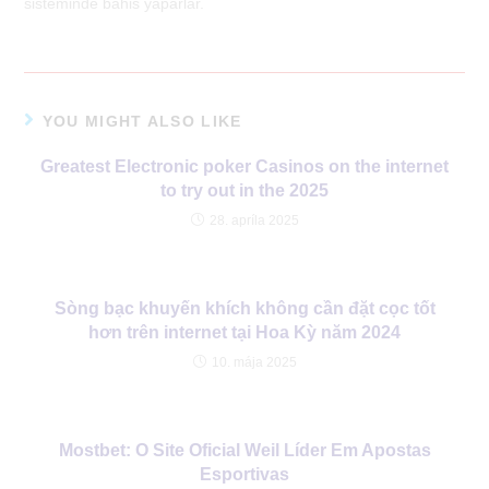
sisteminde bahis yaparlar.
YOU MIGHT ALSO LIKE
Greatest Electronic poker Casinos on the internet
to try out in the 2025
28. apríla 2025
Sòng bạc khuyến khích không cần đặt cọc tốt
hơn trên internet tại Hoa Kỳ năm 2024
10. mája 2025
Mostbet: O Site Oficial Weil Líder Em Apostas
Esportivas