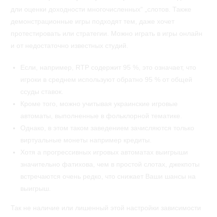
дли оценки доходности многочисленных“ „слотов. Также
демонстрационные игры подходят тем, даже хочет
протестировать или стратегии. Можно играть в игры онлайн
и от недостаточно известных студий.
Если, например, RTP содержит 95 %, это означает, что
игроки в среднем используют обратно 95 % от общей
ссуды ставок.
Кроме того, можно учитывая украинские игровые
автоматы, выполненные в фольклорной тематике.
Однако, в этом таком заведением зачисляются только
виртуальные монеты например кредиты.
Хотя а прогрессивных игровых автоматах выигрыши
значительно фатихова, чем в простой слотах, джекпоты
встречаются очень редко, что снижает Ваши шансы на
выигрыш.
Так не наличие или лишенный этой настройки зависимости