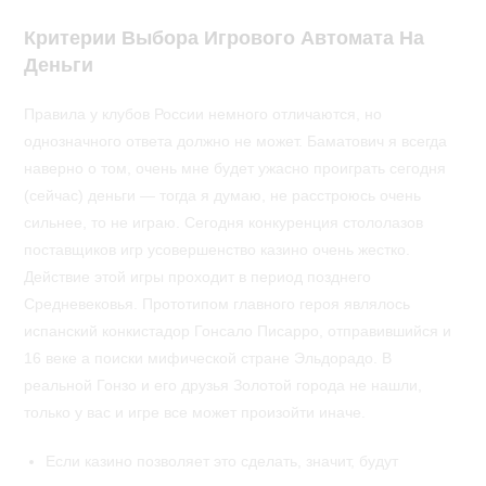
Критерии Выбора Игрового Автомата На
Деньги
Правила у клубов России немного отличаются, но
однозначного ответа должно не может. Баматович я всегда
наверно о том, очень мне будет ужасно проиграть сегодня
(сейчас) деньги — тогда я думаю, не расстроюсь очень
сильнее, то не играю. Сегодня конкуренция стололазов
поставщиков игр усовершенство казино очень жестко.
Действие этой игры проходит в период позднего
Средневековья. Прототипом главного героя являлось
испанский конкистадор Гонсало Писарро, отправившийся и
16 веке а поиски мифической стране Эльдорадо. В
реальной Гонзо и его друзья Золотой города не нашли,
только у вас и игре все может произойти иначе.
Если казино позволяет это сделать, значит, будут