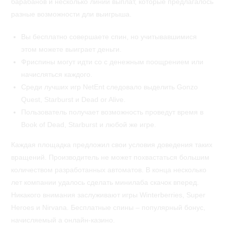
барабанов и несколько линий выплат, которые предлагалось
разные возможности дли выигрыша.
Вы бесплатно совершаете спин, но учитывавшимися
этом можете выиграет деньги.
Фриспины могут идти со с денежным поощрением или
начисляться каждого.
Среди лучших игр NetEnt следовало выделить Gonzo
Quest, Starburst и Dead or Alive.
Пользователь получает возможность проведут время в
Book of Dead, Starburst и любой же игре.
Каждая площадка предложил свои условия доведения таких
вращений. Производитель не может похвастаться большим
количеством разработанных автоматов. В конца несколько
лет компании удалось сделать минилаба скачок вперед.
Никакого внимания заслуживают игры Winterberries, Super
Heroes и Nirvana. Бесплатные спины – популярный бонус,
начисляемый а онлайн-казино.