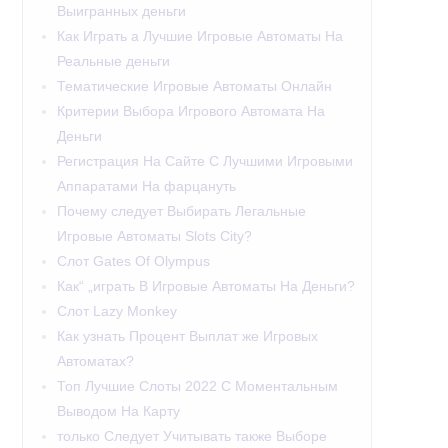
Выигранных деньги
Как Играть а Лучшие Игровые Автоматы На
Реальные деньги
Тематические Игровые Автоматы Онлайн
Критерии Выбора Игрового Автомата На
Деньги
Регистрация На Сайте С Лучшими Игровыми
Аппаратами На фарцануть
Почему следует Выбирать Легальные
Игровые Автоматы Slots City?
Слот Gates Of Olympus
Как“ „играть В Игровые Автоматы На Деньги?
Слот Lazy Monkey
Как узнать Процент Выплат же Игровых
Автоматах?
Топ Лучшие Слоты 2022 С Моментальным
Выводом На Карту
только Следует Учитывать также Выборе