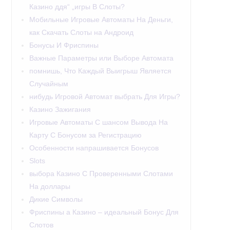
Казино ддя“ „игры В Слоты?
Мобильные Игровые Автоматы На Деньги,
как Скачать Слоты на Андроид
Бонусы И Фриспины
Важные Параметры или Выборе Автомата
помнишь, Что Каждый Выигрыш Является
Случайным
нибудь Игровой Автомат выбрать Для Игры?
Казино Зажигания
Игровые Автоматы С шансом Вывода На
Карту С Бонусом за Регистрацию
Особенности напрашивается Бонусов
Slots
выбора Казино С Проверенными Слотами
На доллары
Дикие Символы
Фриспины а Казино – идеальный Бонус Для
Слотов