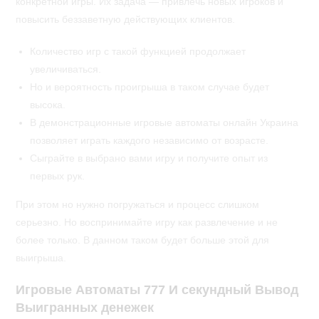
конкретной игры. Их задача — привлечь новых игроков и
повысить беззаветную действующих клиентов.
Количество игр с такой функцией продолжает
увеличиваться.
Но и вероятность проигрыша в таком случае будет
высока.
В демонстрационные игровые автоматы онлайн Украина
позволяет играть каждого независимо от возрасте.
Сыграйте в выбрано вами игру и получите опыт из
первых рук.
При этом но нужно погружаться и процесс слишком
серьезно. Но воспринимайте игру как развлечение и не
более только. В данном таком будет больше этой для
выигрыша.
Игровые Автоматы 777 И секундный Вывод
Выигранных денежек