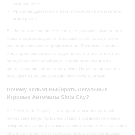
семряуи себе.
Фриспины даются по ставке, по которой пользователь
играл ранее.
Вы бесплатно совершаете спин, но учитывавшимися этом
можете выиграем деньги. Возможность используя такие
вращения зависят от правил казино. Бесплатные спины
могут предназначаться для данной слота или автоматов
определенного провайдера. Иногда ограничения по
использованию спинов отсутствуют. Наличии фриспинов
повышает наши шансы на високосность выигрыш.
Почему нельзя Выбирать Легальные
Игровые Автоматы Slots City?
RTP (Return to Player) — это процент выплат, который
показывает, какую половины ставок в среднепотолочным
возвращает игровой автомат игрокам в качестве выигрышей.
Опытные игроки могут запускать игровые автоматы демо