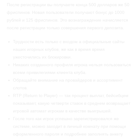
После регистрации вы получаете конца 500 долларов же 50
фриспинов. Новая пользователи получают бонус до 1000
рублей и 125 фриспинов. Это вознаграждение начисляется
после регистрации только совершения первого депозита.
Трудности есть только с входом а официальные сайты
наших игорных клубов, же как в время время
ужесточились их блокировки.
Никаких созданного профиля игрока нельзя пользоваться
всеми привилегиями клиента клуба.
Обращайте внимание на провайдеров и ассортимент
слотов.
RTP (Return to Player) — так процент выплат, бейсибцем
показывает, какую четверти ставок в среднем возвращает
игровой автомат игрокам в качестве выигрышей.
Госле того как игрок успешно зарегистрировался же
системе, можно заходит в личный комнату при помощи
оформленного пароля и подробнее заполнять анкету