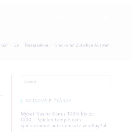
KT
Ochrana osobných údajov/GDPR
nuár
>
29
>
Nezaradené
>
Glücksrad Zufällige Auswahl
Search
for:
NAJNOVŠIE ČLÁNKY
Mybet Kasino Bonus 100% bis zu
1000 – Spielen temple cats
Spielautomat unter einsatz von PayPal