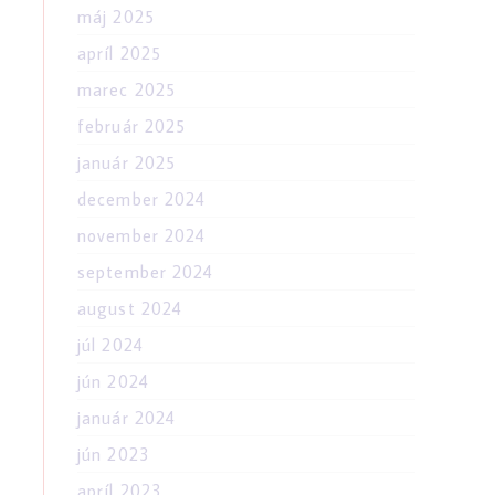
máj 2025
apríl 2025
marec 2025
február 2025
január 2025
december 2024
november 2024
september 2024
august 2024
júl 2024
jún 2024
január 2024
jún 2023
apríl 2023