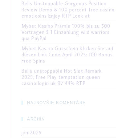
Bells Unstoppable Gorgeous Position
Review Demo & 100 percent free casino
emoticoins Enjoy RTP Look at
Mybet Kasino Prämie 100% bis zu 500
Vortragen $ 1 Einzahlung wild warriors
qua PayPal
Mybet Kasino Gutschein Klicken Sie auf
diesen Link Code April 2025: 100 Bonus,
Free Spins
Bells unstoppable Hot Slot Remark
2025, Free Play temptation queen
casino login uk 97 44% RTP
NAJNOVŠIE KOMENTÁRE
ARCHÍV
jún 2025