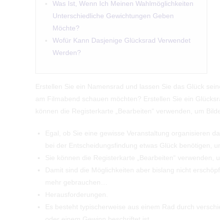
Was Ist, Wenn Ich Meinen Wahlmöglichkeiten
Unterschiedliche Gewichtungen Geben
Möchte?
Wofür Kann Dasjenige Glücksrad Verwendet
Werden?
Erstellen Sie ein Namensrad und lassen Sie das Glück seine
am Filmabend schauen möchten? Erstellen Sie ein Glücksrad
können die Registerkarte „Bearbeiten“ verwenden, um Bilde
Egal, ob Sie eine gewisse Veranstaltung organisieren d
bei der Entscheidungsfindung etwas Glück benötigen, un
Sie können die Registerkarte „Bearbeiten“ verwenden, u
Damit sind die Möglichkeiten aber bislang nicht erschöpf
mehr gebrauchen…
Herausforderungen.
Es besteht typischerweise aus einem Rad durch verschi
oder einem Gewinn beschriftet ist.