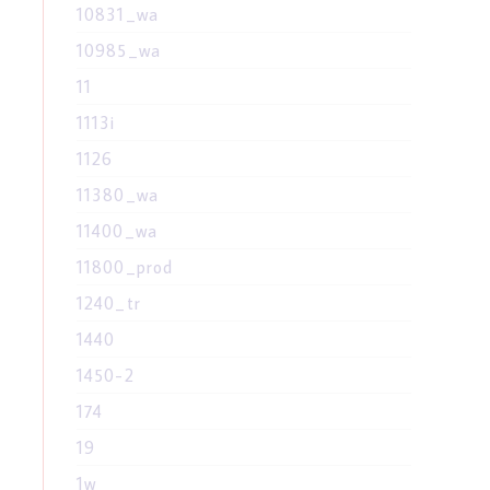
10831_wa
10985_wa
11
1113i
1126
11380_wa
11400_wa
11800_prod
1240_tr
1440
1450-2
174
19
1w