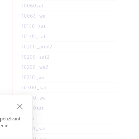
10060sat
m
10065_wa
10150_sat
10170_sat
10200_prod2
10200_sat2
10200_wa2
,
10210_wa
10300_sat
10300_wa
as
10300sat
1030i
 používaní
enie
10310_sat
10390_sat