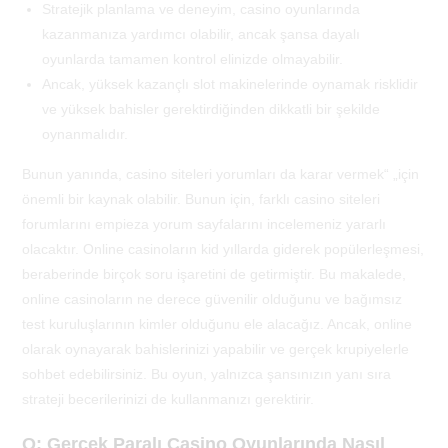
Stratejik planlama ve deneyim, casino oyunlarında
kazanmanıza yardımcı olabilir, ancak şansa dayalı
oyunlarda tamamen kontrol elinizde olmayabilir.
Ancak, yüksek kazançlı slot makinelerinde oynamak risklidir
ve yüksek bahisler gerektirdiğinden dikkatli bir şekilde
oynanmalıdır.
Bunun yanında, casino siteleri yorumları da karar vermek“ „için
önemli bir kaynak olabilir. Bunun için, farklı casino siteleri
forumlarını empieza yorum sayfalarını incelemeniz yararlı
olacaktır. Online casinoların kid yıllarda giderek popülerleşmesi,
beraberinde birçok soru işaretini de getirmiştir. Bu makalede,
online casinoların ne derece güvenilir olduğunu ve bağımsız
test kuruluşlarının kimler olduğunu ele alacağız. Ancak, online
olarak oynayarak bahislerinizi yapabilir ve gerçek krupiyelerle
sohbet edebilirsiniz. Bu oyun, yalnızca şansınızın yanı sıra
strateji becerilerinizi de kullanmanızı gerektirir.
Q: Gerçek Paralı Casino Oyunlarında Nasıl