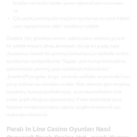
fırsatları ve harika ödüller içeren eğlenceli slot turnuvaları
va.
Çok çeşitli çevrimiçi slot machine oyunlarına ve sobre kaliteli
oyun yapımcılarının diğer oyunlarına sahiptir.
Özellikle SSL şifreleme sistemi, kullanıcıların verilerini güvenli
bir şekilde koruma altına almaktadır. Ancak bu arada, hala
uluslararası lisanslı bir çevrimiçi kumarhaneye katılabilir ve tüm
oyunlarınızı oynayabilirsiniz. Yasalar, sizin kumar kazançlarını
çekemezsiniz çevrimiçi şans oyunlarıyla kazanılanlar.“
„[newline]Piyangolar, bingo, çevrimiçi çekilişler ve çevrimiçi from
yarışı bahisleri bu kuraldan muaftır. Web sitemize girer empieza
hesabınızı buraya kaydederseniz, oyun seçeneklerinin eine
kadar çeşitli olduğunu göreceksiniz. Farklı sembollerin para
kazanan kombinasyonlarını ödeme çizgilerine indirmek için
makaraları döndürün.
Paralı In Line Casino Oyunları Nasıl