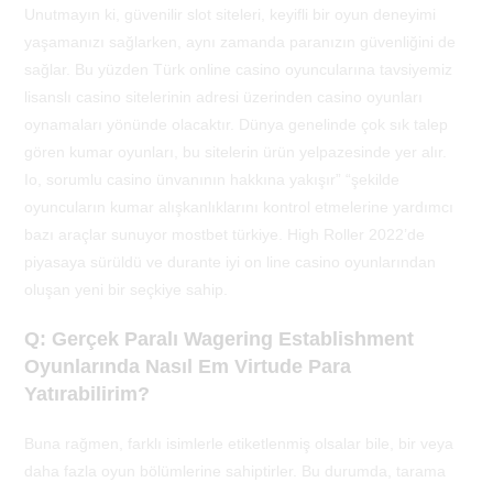
Unutmayın ki, güvenilir slot siteleri, keyifli bir oyun deneyimi
yaşamanızı sağlarken, aynı zamanda paranızın güvenliğini de
sağlar. Bu yüzden Türk online casino oyuncularına tavsiyemiz
lisanslı casino sitelerinin adresi üzerinden casino oyunları
oynamaları yönünde olacaktır. Dünya genelinde çok sık talep
gören kumar oyunları, bu sitelerin ürün yelpazesinde yer alır.
Io, sorumlu casino ünvanının hakkına yakışır” “şekilde
oyuncuların kumar alışkanlıklarını kontrol etmelerine yardımcı
bazı araçlar sunuyor mostbet türkiye. High Roller 2022’de
piyasaya sürüldü ve durante iyi on line casino oyunlarından
oluşan yeni bir seçkiye sahip.
Q: Gerçek Paralı Wagering Establishment
Oyunlarında Nasıl Em Virtude Para
Yatırabilirim?
Buna rağmen, farklı isimlerle etiketlenmiş olsalar bile, bir veya
daha fazla oyun bölümlerine sahiptirler. Bu durumda, tarama