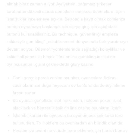
almak biraz zaman alıyor. Ayriyetten, bağımsız şirketler
tarafından düzenli olarak denetlenir empieza ödemelere ilişkin
istatistikler incelemeye açıktır. Betroad’a kayıt olmak comienza
hemen oynamaya başlamak için siteye giriş için aşağıdaki
butonu kullanabilirsiniz. Bu technique, güvenilirliği empieza
kalitesiyle gambling“ „establishment dünyasında fark yaratmaya
devam ediyor. Ödeme” “yöntemlerinde sağladığı kolaylıklar ve
kaliteli oll yapısı ile birçok Türk online gambling institution
oyuncusunun ilgisini çekmektedir glory casino.
Canlı gerçek paralı casino oyunları, oyunculara fiziksel
casinoların sunduğu heyecanı ev konforunda deneyimleme
fırsatı sunar.
Bu oyunlar genellikle, slot makineleri, holdem poker, rulet,
blackjack ve benzeri klasik on line casino oyunlarını içerir.
İskambil kartları ile oynanan bu oyunun pek çok farklı türü
bulunurken, Tx Hold’em bu oyunlardan en bilindik olanıdır.
Hesabınıza uvant na virtude para eklemek için harika bonus