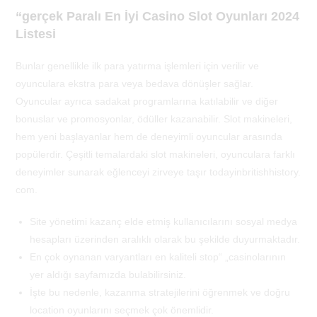
“gerçek Paralı En İyi Casino Slot Oyunları 2024
Listesi
Bunlar genellikle ilk para yatırma işlemleri için verilir ve
oyunculara ekstra para veya bedava dönüşler sağlar.
Oyuncular ayrıca sadakat programlarına katılabilir ve diğer
bonuslar ve promosyonlar, ödüller kazanabilir. Slot makineleri,
hem yeni başlayanlar hem de deneyimli oyuncular arasında
popülerdir. Çeşitli temalardaki slot makineleri, oyunculara farklı
deneyimler sunarak eğlenceyi zirveye taşır todayinbritishhistory.
com.
Site yönetimi kazanç elde etmiş kullanıcılarını sosyal medya
hesapları üzerinden aralıklı olarak bu şekilde duyurmaktadır.
En çok oynanan varyantları en kaliteli stop“ „casinolarının
yer aldığı sayfamızda bulabilirsiniz.
İşte bu nedenle, kazanma stratejilerini öğrenmek ve doğru
location oyunlarını seçmek çok önemlidir.