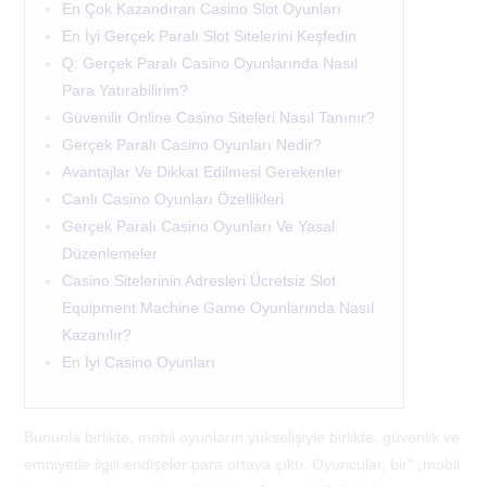
En Çok Kazandıran Casino Slot Oyunları
En İyi Gerçek Paralı Slot Sitelerini Keşfedin
Q: Gerçek Paralı Casino Oyunlarında Nasıl
Para Yatırabilirim?
Güvenilir Online Casino Siteleri Nasıl Tanınır?
Gerçek Paralı Casino Oyunları Nedir?
Avantajlar Ve Dikkat Edilmesi Gerekenler
Canlı Casino Oyunları Özellikleri
Gerçek Paralı Casino Oyunları Ve Yasal
Düzenlemeler
Casino Sitelerinin Adresleri Ücretsiz Slot
Equipment Machine Game Oyunlarında Nasıl
Kazanılır?
En İyi Casino Oyunları
Bununla birlikte, mobil oyunların yükselişiyle birlikte, güvenlik ve
emniyetle ilgili endişeler para ortaya çıktı. Oyuncular, bir“ „mobil