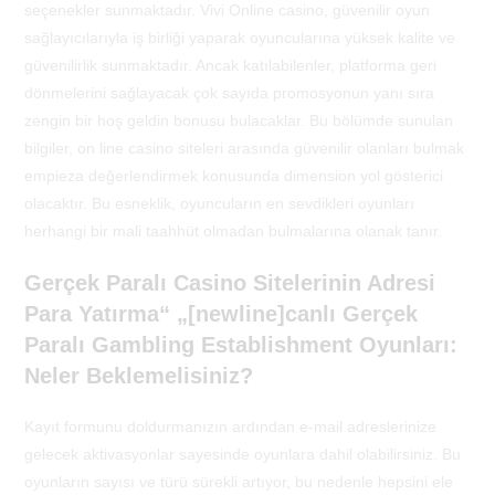
seçenekler sunmaktadır. Vivi Online casino, güvenilir oyun
sağlayıcılarıyla iş birliği yaparak oyuncularına yüksek kalite ve
güvenilirlik sunmaktadır. Ancak katılabilenler, platforma geri
dönmelerini sağlayacak çok sayıda promosyonun yanı sıra
zengin bir hoş geldin bonusu bulacaklar. Bu bölümde sunulan
bilgiler, on line casino siteleri arasında güvenilir olanları bulmak
empieza değerlendirmek konusunda dimension yol gösterici
olacaktır. Bu esneklik, oyuncuların en sevdikleri oyunları
herhangi bir mali taahhüt olmadan bulmalarına olanak tanır.
Gerçek Paralı Casino Sitelerinin Adresi
Para Yatırma“ „[newline]canlı Gerçek
Paralı Gambling Establishment Oyunları:
Neler Beklemelisiniz?
Kayıt formunu doldurmanızın ardından e-mail adreslerinize
gelecek aktivasyonlar sayesinde oyunlara dahil olabilirsiniz. Bu
oyunların sayısı ve türü sürekli artıyor, bu nedenle hepsini ele