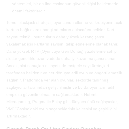
yöntemleri, bir on-line casinonun güvenilirliğini belirlemede
önemli faktörlerdir.
Temel blackjack stratejisi, oyuncunun ellerine ve krupiyenin açık
kartına bağlı olarak hangi adımların atılacağını belirler. Kart
sayımı tekniği, oyuncuların daha yüksek kazanç şansı
yakalamak için kartların sayısını takip etmelerine olanak tanır.
Daha yüksek RTP (Oyuncuya Geri Dönüş) yüzdelerine sahip
slotlar genellikle uzun vadede daha iyi kazanma şansı sunar.
Ancak, slot sonuçları nihayetinde rastgele sayı üreteçleri
tarafından belirlenir ve her dönüşte adil oyun ve öngörülemezlik
sağlanır. Platformda yer alan oyunlar, sektörde tanınmış
sağlayıcılar tarafından geliştirilmiştir ve bu da oyunların adil
empieza güvenilir olmasını sağlamaktadır. NetEnt,
Microgaming, Pragmatic Enjoy gibi dünyaca ünlü sağlayıcılar,
Vivi” “Casino’daki oyun seçeneklerinin kalitesini ve çeşitliliğini
artırmaktadır.