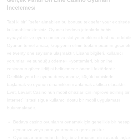
Gerçek Paralı On Line Casino Oyunları
İncelemesi
Tabi ki bir” “sefer alınabilen bu bonusu tek sefer your ex sitede
kullanabilmektesiniz. Oyuncu bedava jetonlarla bahis
oynayabilir ve oyun comienza slot yeteneklerini test out edebilir.
Oyunun temel amacı, krupiyenin elinin toplam puanını geçmek
ve twenty one sayısına ulaşmaktır. Lisans bilgileri, kullanıcı
yorumları ve sunduğu ödeme» «yöntemleri, bir online
casinonun güvenilirliğini belirlemede önemli faktörlerdir.
Özellikle yeni bir oyunu deniyorsanız, küçük bahislerle
başlamak ve oyunun dinamiklerini anlamak akıllıca olacaktır.
Evet, Levant Casino’nun mobil cihazlar için improve edilmiş bir
internet” “sitesi sigue kullanıcı dostu bir mobil uygulaması
bulunmaktadır.
Bedava casino oyunlarını oynamak için genellikle bir hesap
açmanıza veya para yatırmanıza gerek yoktur.
Oyuncular arasından bir kişi bez torbasını elini alarak taşları