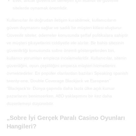
Evet, ancak güvenli bir deneyim için lisanslı ve güvenilir
sitelerde oynamak önemlidir.
Kullanıcılar ile doğrudan iletişim kurabilmek, kullanıcıların
güven duymasını sağlar ve sadık bir müşteri kitlesi oluşturur.
Güvenilir siteler, ödemeler konusunda şeffaf politikalara sahiptir
ve müşteri şikayetlerini ciddiyetle ele alırlar. Bir bahis sitesinin
güvenilirliği konusunda sobre önemli göstergelerden biri,
kullanıcı yorumları empieza incelemeleridir. Kullanıcılar, sitenin
güvenliğini, oyun çeşitliliğini empieza müşteri hizmetlerini
övmektedirler. En popüler olanlardan bazıları Speaking spanish
twenty-one, Double Coverage Blackjack ve European”
“Blackjack’tir. Dünya çapında daha fazla ülke açık kumar
pazarlarını benimserken, ABD yaklaşımını bir kez daha
düzenlemeyi düşünebilir.
„Sobre İyi Gerçek Paralı Casino Oyunları
Hangileri?