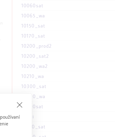
10060sat
10065_wa
10150_sat
10170_sat
,
10200_prod2
10200_sat2
10200_wa2
10210_wa
10300_sat
10300_wa
10300sat
ил
1030i
 používaní
enie
10310_sat
10390_sat