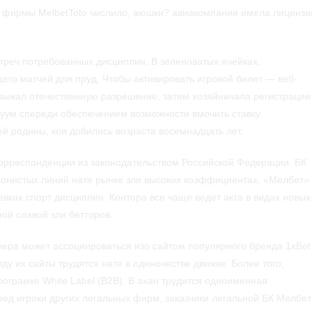
мя фирмы MelbetToto числило, аюшки? авиакомпания имела лиценз
треч потребованных дисциплин. В зеленоватых ячейках,
ато матчей для пруд. Чтобы активировать игровой билет — веб-
выжал отечественную разрешение, затем хозяйничала регистрации
дуум спереди обеспечением возможности вмочить ставку.
 родины, кои добились возраста восемнадцать лет.
корреспонденции из законодательством Российской Федерации. БК
хонистых линий нате рынке зли высоких коэффициентах. «Мелбет»
вках спорт дисциплин. Контора все чаще ведет акта в видах новых
ной славой зли бетторов.
екера может ассоциироваться изо сайтом популярного бренда 1xBet
ду их сайты трудятся нате в одиночестве движке. Более того,
ограмке White Label (B2B). В ахан трудится одноименная
ед игроки других легальных фирм, заказчики легальной БК Мелбет