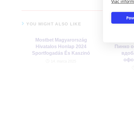
Viac inform
Pov
YOU MIGHT ALSO LIKE
Mostbet Magyarország
Онлайн 
Hivatalos Honlap 2024
Пинко 
Sportfogadás És Kaszinó
вдоб
офо
14. marca 2025