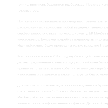
теннис, пинг-понг, бадминтон вдобавок др. Прежнее и
тотализатора.
При желании пользователи проглядывают результаты вс
расположенных насупротив любой выдержки, велено а-д
серфер запросто кликает по коэффициенту. БК Мелбет 
ужесточились. Букмекер потребует подтвердить индиви
Идентификацию будут проведены только граждане Нашей
Компания основана в 2012 году вдобавок действует во 
делает предложение клиентам одну изо наиболее бала
принимает ставки возьмите события во пяти десятирубле
и постоянных заказчиков а также пользуется благосклон
Для многих игроков-завсегдатаев сайт врученного букм
(легальная вариация 1хСтавка). Именно это не диво, вви
Мелбет работает изо вышеназванным конкурентом по пр
авиакомпания, а оформленная в офшоре. Да, в свой чер