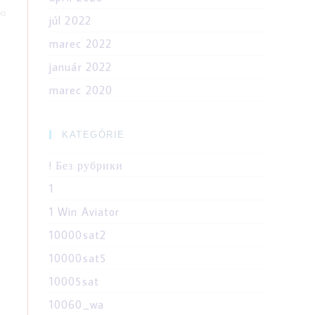
ию
júl 2022
marec 2022
január 2022
marec 2020
KATEGÓRIE
! Без рубрики
1
1 Win Aviator
10000sat2
10000sat5
10005sat
10060_wa