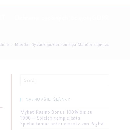
KT
Ochrana osobných údajov/GDPR
dené
>
Мелбет букмекерская контора Малбет официальный веб
Search
for:
NAJNOVŠIE ČLÁNKY
Mybet Kasino Bonus 100% bis zu
1000 – Spielen temple cats
Spielautomat unter einsatz von PayPal