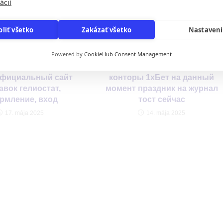
ácií
oliť všetko
Zakázať všetko
Nastaven
Powered by
CookieHub Consent Management
игорный дом Pinco
1xBet лучник букмекерской
официальный сайт
конторы 1хБет на данный
авок гелиостат,
момент праздник на журнал
рмление, вход
тост сейчас
17. mája 2025
14. mája 2025