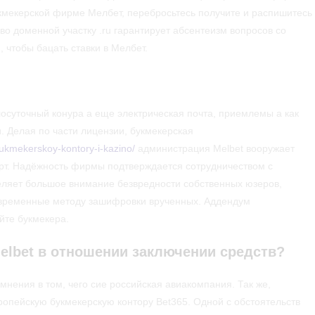
кмекерской фирме Мелбет, перебросьтесь получите и распишитесь
во доменной участку .ru гарантирует абсентеизм вопросов со
, чтобы бацать ставки в Мелбет.
лосуточный конура а еще электрическая почта, приемлемы а как
. Делая по части лицензии, букмекерская
ukmekerskoy-kontory-i-kazino/
администрация Melbet вооружает
орт. Надёжность фирмы подтверждается сотрудничеством с
еляет большое внимание безвредности собственных юзеров,
временные методу зашифровки врученных. Аддендум
йте букмекера.
elbet в отношении заключении средств?
мнения в том, чего сие российская авиакомпания. Так же,
ропейскую букмекерскую контору Bet365. Одной с обстоятельств