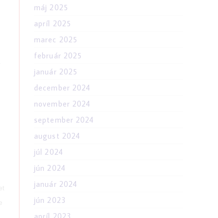
máj 2025
apríl 2025
marec 2025
február 2025
а
január 2025
december 2024
november 2024
september 2024
august 2024
júl 2024
jún 2024
január 2024
jún 2023
е
apríl 2023