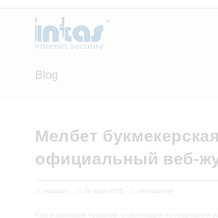
Skip
to
content
Blog
Мелбет букмекерская
официальный веб-жу
Post
Post
Post
intasadm
25. apríla 2025
Nezaradené
Author:
published:
Category:
Сие российский букмекер, работающий по лицензии и 