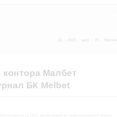
O NÁS
SLUŽBY
KONTA
>
2025
>
apríl
>
25
>
Nezara
 контора Малбет
рнал БК Melbet
работающий из ЦУПИС. Делая ставки во лицензированной фирме,