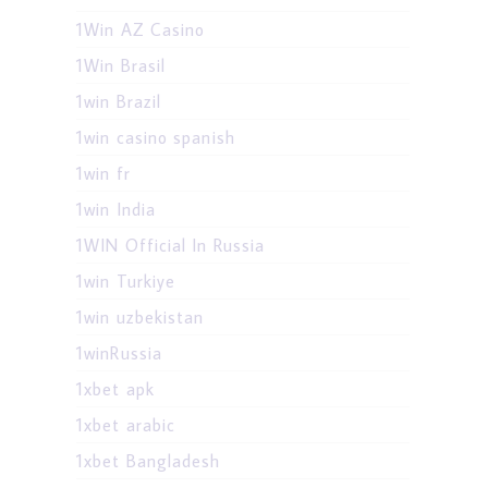
1Win AZ Casino
1Win Brasil
1win Brazil
1win casino spanish
1win fr
1win India
1WIN Official In Russia
1win Turkiye
1win uzbekistan
1winRussia
1xbet apk
1xbet arabic
1xbet Bangladesh